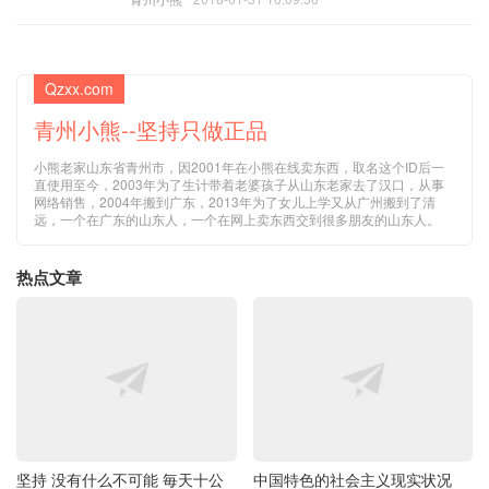
Qzxx.com
青州小熊--坚持只做正品
小熊老家山东省青州市，因2001年在小熊在线卖东西，取名这个ID后一
直使用至今，2003年为了生计带着老婆孩子从山东老家去了汉口，从事
网络销售，2004年搬到广东，2013年为了女儿上学又从广州搬到了清
远，一个在广东的山东人，一个在网上卖东西交到很多朋友的山东人。
热点文章
坚持 没有什么不可能 毎天十公
中国特色的社会主义现实状况