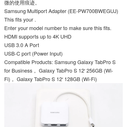
微的使用痕迹。
Samsung Multiport Adapter (EE-PW700BWEGUJ)
This fits your .
Enter your model number to make sure this fits.
HDMI supports up to 4K UHD
USB 3.0 A Port
USB-C port (Power Input)
Compatible Products: Samsung Galaxy TabPro S
for Business， Galaxy TabPro S 12′ 256GB (Wi-
Fi)， Galaxy TabPro S 12′ 128GB (Wi-Fi)