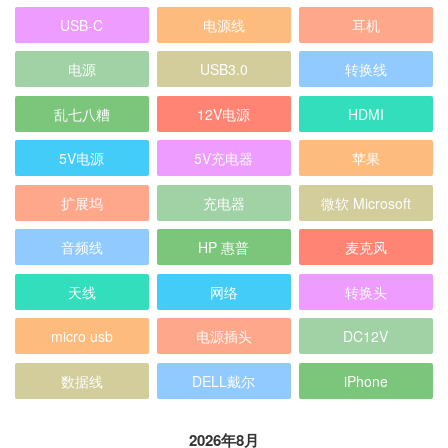
USB-C
电源线
耳机
电源
USB3.0
转换线
乱七八糟
12V电源
HDMI
5V电源
5V充电器
苹果
扩展坞
充电器
微软 Microsoft
音频线
HP 惠普
麦克风
天线
网络
转换头
micro usb
电源插头
DC12V
数据线
DELL戴尔
iPhone
2026年8月