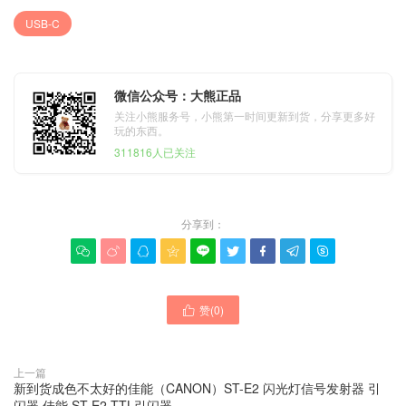
USB-C
微信公众号：大熊正品
关注小熊服务号，小熊第一时间更新到货，分享更多好
玩的东西。
311816人已关注
分享到：









赞(
0
)

上一篇
新到货成色不太好的佳能（CANON）ST-E2 闪光灯信号发射器 引
闪器 佳能 ST-E2 TTL引闪器