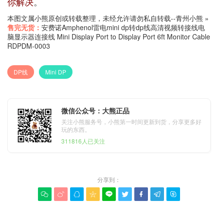
你解决
。
本图文属小熊原创或转载整理，未经允许请勿私自转载--
青州小熊
»
售完无货：
安费诺Amphenol雷电mini dp转dp线高清视频转接线电
脑显示器连接线 Mini Display Port to Display Port 6ft Monitor Cable
RDPDM-0003
DP线
Mini DP
微信公众号：大熊正品
关注小熊服务号，小熊第一时间更新到货，分享更多好
玩的东西。
311816人已关注
分享到：








