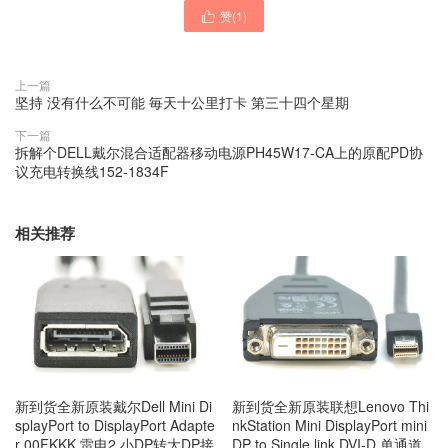
赞(
1
)

上一篇
坚持 没有什么不可能 毎天十公里打卡 第三十四个星期
下一篇
拆解个DELL戴尔混合适配器移动电源PH45W17-CA上的原配PD协
议充电转换线152-1834F
相关推荐
新到货全新原装戴尔Dell Mini Di
新到货全新原装联想Lenovo Thi
splayPort to DisplayPort Adapte
nkStation Mini DisplayPort mini
r 00FKKK 雷电2 小DP转大DP接
DP to Single link DVI-D 单通道