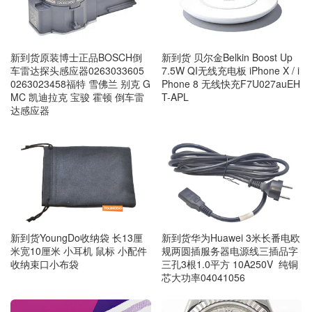
新到货原装博士正品BOSCH倒
新到货 贝尔金Belkin Boost Up
车雷达探头感应器0263033605
7.5W QI无线充电板 iPhone X / i
0263023458福特 雪佛兰 别克 G
Phone 8 无线快充F7U027auEH
MC 凯迪拉克 宝骏 霍顿 倒车雷
T-APL
达感应器
新到货YoungDo收纳袋 长13厘
新到货华为Huawei 3米长番电欧
米宽10厘米 小耳机 鼠标 小配件
规两圆插服务器电源线三插品字
收纳束口小布袋
三孔3根1.0平方 10A250V 纯铜
芯大功率04041056