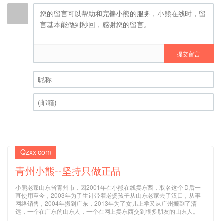
提交留言
昵称 (必填)
(邮箱) (必填)
Qzxx.com
青州小熊--坚持只做正品
小熊老家山东省青州市，因2001年在小熊在线卖东西，取名这个ID后一
直使用至今，2003年为了生计带着老婆孩子从山东老家去了汉口，从事
网络销售，2004年搬到广东，2013年为了女儿上学又从广州搬到了清
远，一个在广东的山东人，一个在网上卖东西交到很多朋友的山东人。