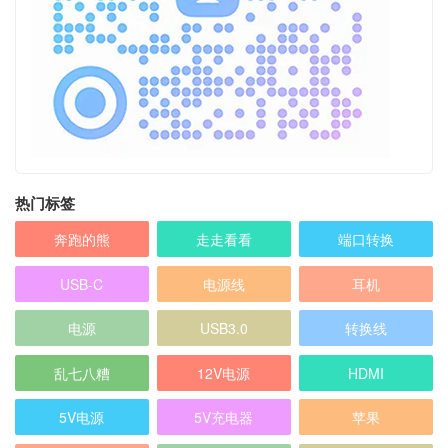
热门标签
奔跑的熊
走走看看
端口转换
USB-C
电源线
耳机
电源
USB3.0
转换线
乱七八糟
12V电源
HDMI
5V电源
5V充电器
苹果