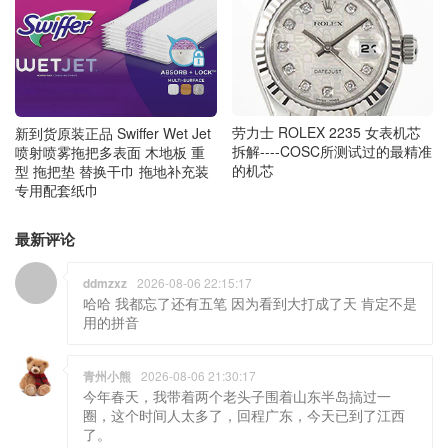
劳力士 ROLEX 2235 女表机芯
新到货原装正品 Swiffer Wet Jet
拆解----COSC所测试过的最精准
喷射喷雾拖把多表面 木地板 重
的机芯
型 拖把垫 替换干巾 拖地补充装
专用配套纸巾
最新评论
ddmzxz
2026-08-06 22:15:17
哈哈 我都忘了还有五笔 因为看到大打成了天 肯定不是
用的拼音
青州小熊
2026-08-06 21:30:17
今年春天，我带着两个老头子围着山东半岛搞过一
圈，这个时间人太多了，回程广东，今天已到了江西
了。