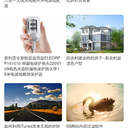
三合一无线充电板开关电源适配
器
回农村建这样的房子--新农村超
新到货全新散装益而益ELEGRP
漂亮户型
P161010-W漏电保护插头220V1
0A电热水器防漏电保护插头带1.
8米电源线断路保护器
如何利用iTunes简单无损的把M
IIS网站内容过滤软件