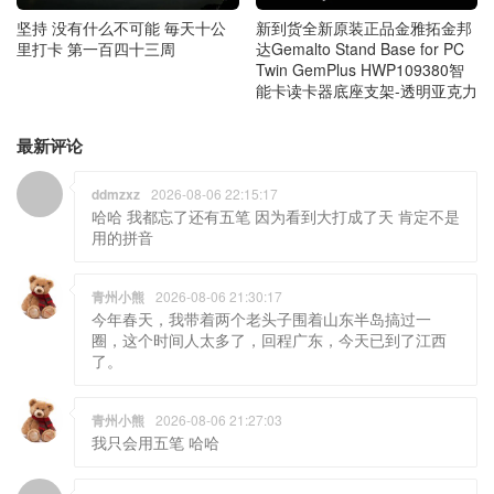
坚持 没有什么不可能 毎天十公
新到货全新原装正品金雅拓金邦
里打卡 第一百四十三周
达Gemalto Stand Base for PC
Twin GemPlus HWP109380智
能卡读卡器底座支架-透明亚克力
最新评论
ddmzxz
2026-08-06 22:15:17
哈哈 我都忘了还有五笔 因为看到大打成了天 肯定不是
用的拼音
青州小熊
2026-08-06 21:30:17
今年春天，我带着两个老头子围着山东半岛搞过一
圈，这个时间人太多了，回程广东，今天已到了江西
了。
青州小熊
2026-08-06 21:27:03
我只会用五笔 哈哈