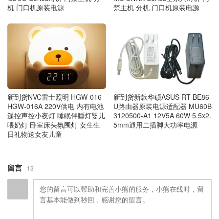
机 门口机原装电源
禁主机 分机 门口机原装电源
新到货新款华硕ASUS RT-BE86
新到货NVC雷士照明 HGW‑016
U路由器原装电源适配器 MU60B
HGW‑016A 220V供电 内有电池
3120500-A1 12V5A 60W 5.5x2.
遥控声控小夜灯 睡眠伴睡灯婴儿
5mm通用二插脚大功率电源
喂奶灯 卧室床头氛围灯 女生生
日礼物送女友儿童
留言
13