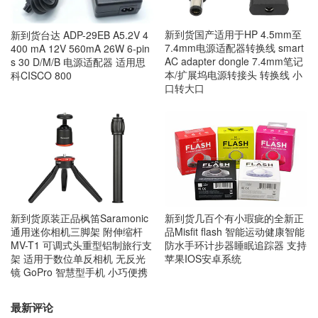
新到货国产适用于HP 4.5mm至
新到货台达 ADP-29EB A5.2V 4
7.4mm电源适配器转换线 smart
400 mA 12V 560mA 26W 6-pin
AC adapter dongle 7.4mm笔记
s 30 D/M/B 电源适配器 适用思
本/扩展坞电源转接头 转换线 小
科CISCO 800
口转大口
新到货几百个有小瑕疵的全新正
新到货原装正品枫笛Saramonic
品Misfit flash 智能运动健康智能
通用迷你相机三脚架 附伸缩杆
防水手环计步器睡眠追踪器 支持
MV-T1 可调式头重型铝制旅行支
苹果IOS安卓系统
架 适用于数位单反相机 无反光
镜 GoPro 智慧型手机 小巧便携
最新评论