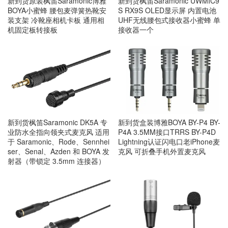
新到货原装枫笛Saramonic博雅
新到货枫笛Saramonic UWMIC9
BOYA小蜜蜂 腰包麦弹簧热靴安
S RX9S OLED显示屏 内置电池
装支架 冷靴座相机卡板 通用相
UHF无线腰包式接收器小蜜蜂 单
机固定板转接板
接收器一个
新到货枫笛Saramonic DK5A 专
新到货盒装博雅BOYA BY-P4 BY-
业防水全指向领夹式麦克风 适用
P4A 3.5MM接口TRRS BY-P4D
于 Saramonic、Rode、Sennhei
Lightning认证闪电口老iPhone麦
ser、Senal、Azden 和 BOYA 发
克风 可折叠手机外置麦克风
射器（带锁定 3.5mm 连接器）