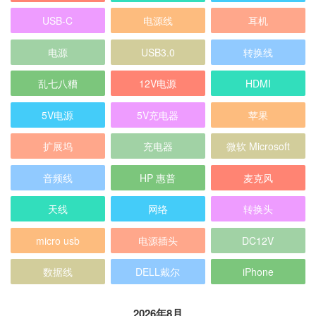
USB-C
电源线
耳机
电源
USB3.0
转换线
乱七八糟
12V电源
HDMI
5V电源
5V充电器
苹果
扩展坞
充电器
微软 Microsoft
音频线
HP 惠普
麦克风
天线
网络
转换头
micro usb
电源插头
DC12V
数据线
DELL戴尔
iPhone
2026年8月