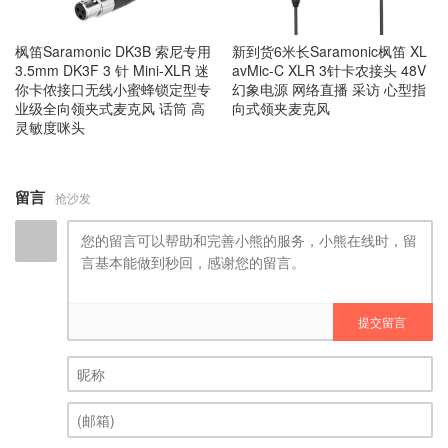
枫笛Saramonic DK3B 索尼专用
新到货6米长Saramonic枫笛 XL
3.5mm DK3F 3 针 Mini-XLR 迷
avMic-C XLR 3针卡农接头 48V
你卡侬接口无线小蜜蜂锁定型专
幻象电源 网络直播 采访 心型指
业级全向领夹式麦克风 话筒 高
向式领夹麦克风
灵敏度咪头
留言
抢沙发
提交留言
昵称 (必填)
(邮箱) (必填)