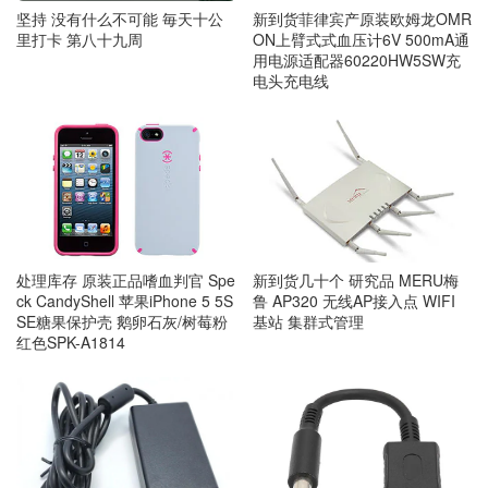
坚持 没有什么不可能 毎天十公
新到货菲律宾产原装欧姆龙OMR
里打卡 第八十九周
ON上臂式式血压计6V 500mA通
用电源适配器60220HW5SW充
电头充电线
处理库存 原装正品嗜血判官 Spe
新到货几十个 研究品 MERU梅
ck CandyShell 苹果iPhone 5 5S
鲁 AP320 无线AP接入点 WIFI
SE糖果保护壳 鹅卵石灰/树莓粉
基站 集群式管理
红色SPK-A1814