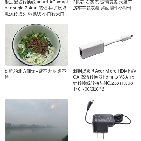
源适配器转换线 smart AC adapt
3机芯 石英表 玻璃表盖 大篷车
er dongle 7.4mm笔记本/扩展坞
房车车载表盘 桌面摆件小时钟
电源转接头 转换线 小口转大口
好吃的北方面馆--店不大 味道不
新到货宏基Acer Micro HDMI转V
错
GA 高清转换器Hdmi to VGA 15
针转接线转接头NC.23811.008
1401-00QE0PB