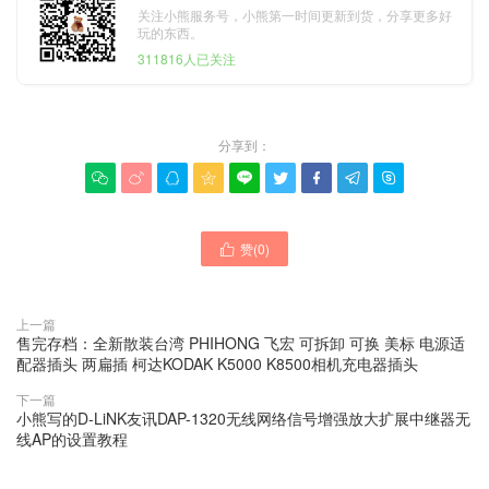
关注小熊服务号，小熊第一时间更新到货，分享更多好
玩的东西。
311816人已关注
分享到：









赞(
0
)

上一篇
售完存档：全新散装台湾 PHIHONG 飞宏 可拆卸 可换 美标 电源适
配器插头 两扁插 柯达KODAK K5000 K8500相机充电器插头
下一篇
小熊写的D-LiNK友讯DAP-1320无线网络信号增强放大扩展中继器无
线AP的设置教程