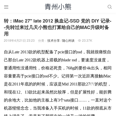


转：iMac 27'' late 2012 换血记-SSD 党的 DIY 记录-
-先转过来过几天小熊也打算给自己的MAC升级时备
用
2018年4月21日 23:23
分类：
技术分享
/
随心闲谈
23.37K

自从Late 2013款的机型配备了pcie接口的ssd，我就很痛恨自
己那台Late 2012款机器上搭载的blade ssd，要速度没速度，
要通用性没通用性，价格还死贵，768g的要价4k出头，相同
容量要高于pcie接口的ssd不少。记得第一次近距离接触iMac
是在2011年底的的时候，应该是Mid 2011那款27\’\’的机型，
和现在12、13款比起来虽然比较厚，但是扩展性好，能折腾
的余地大，比如他的主板上有3个sata接口……，一直对这个
机器惺惺念念，当我准备入手买机的时候，11款的彻底从市