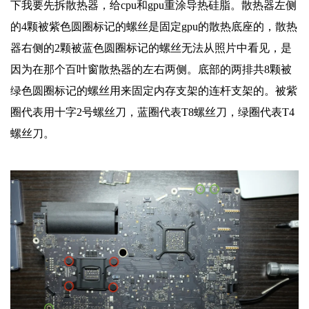
下我要先拆散热器，给cpu和gpu重涂导热硅脂。散热器左侧
的4颗被紫色圆圈标记的螺丝是固定gpu的散热底座的，散热
器右侧的2颗被蓝色圆圈标记的螺丝无法从照片中看见，是
因为在那个百叶窗散热器的左右两侧。底部的两排共8颗被
绿色圆圈标记的螺丝用来固定内存支架的连杆支架的。被紫
圈代表用十字2号螺丝刀，蓝圈代表T8螺丝刀，绿圈代表T4
螺丝刀。