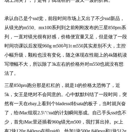
场上消失了，于是有了我现在的一波又一波的折腾。
承认自己是个ssd党，前段时间市场上又出了不少ssd新品，
从镁光的m550、mx100系列到之前刚刚发布的三星850pro系
列，一直对镁光很有好感，价格便宜量又足，但是做了一段
时间功课以后发现960g m500与1t m550其实差别不大，主控
小幅升级，颗粒也没有变化，随之体现在性能上的4k随机读
写增幅不大，所以除了3k左右的价格外对m550也就没有想
法了。
三星850pro跑分那是杠杠的，就是1t的价格太恐怖了，近
5k，女王是绝对不会同意的。心中默默纠结了一段时间，突
然有一天在ebay上看到个bladessd转sata的板子，当时就兴奋
了，给iMac组双2.5\’\’ssd的计划瞬间形成。自己手头ssd也不
少，首先iMac里还插着960g镁光m500，我打算出掉。pc上
有2块120g 840evo在组raid0，外加1块500g 840evo和1块512g