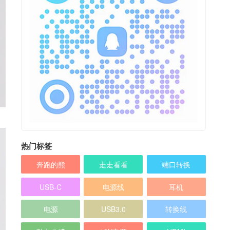
热门标签
奔跑的熊
走走看看
端口转换
USB-C
电源线
耳机
电源
USB3.0
转换线