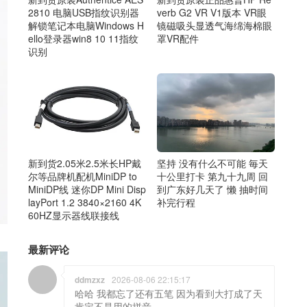
2810 电脑USB指纹识别器
verb G2 VR V1版本 VR眼
解锁笔记本电脑Windows H
镜磁吸头显透气海绵海棉眼
ello登录器win8 10 11指纹
罩VR配件
识别
新到货2.05米2.5米长HP戴
坚持 没有什么不可能 毎天
尔等品牌机配机MiniDP to
十公里打卡 第九十九周 回
MiniDP线 迷你DP Mini Disp
到广东好几天了 懒 抽时间
layPort 1.2 3840×2160 4K
补完行程
60HZ显示器线联接线
最新评论
ddmzxz
2026-08-06 22:15:17
哈哈 我都忘了还有五笔 因为看到大打成了天
肯定不是用的拼音