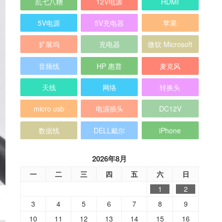
乱七八糟
12V电源
HDMI
5V电源
5V充电器
苹果
扩展坞
充电器
微软 Microsoft
音频线
HP 惠普
麦克风
天线
网络
转换头
micro usb
电源插头
DC12V
数据线
DELL戴尔
iPhone
2026年8月
一
二
三
四
五
六
日
1
2
-
3
4
5
6
7
8
9
10
11
12
13
14
15
16