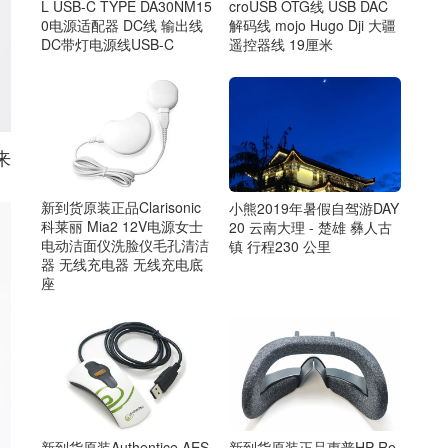
L USB-C TYPE DA30NM15
croUSB OTG线 USB DAC
0电源适配器 DC线 输出线
解码线 mojo Hugo Dji 大疆
DC带灯电源线USB-C
遥控器线 19厘米
来
新到货原装正品Clarisonic
小熊2019年暑假自驾游DAY
科莱丽 Mia2 12V电源女士
20 云南大理 - 楚雄 彝人古
电动洁面仪洗脸仪毛孔清洁
镇 行程230 公里
器 无线充电器 无线充电底
座
新到货原装Authentice AES
新到货原装正品惠普HP Re