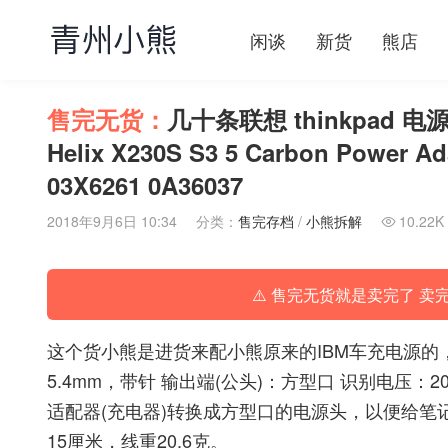
闲谈
新货
熊店
售完无货：
几十条联想 thinkpad 电源
Helix X230S S3 5 Carbon Power A
03X6261 0A36037
2018年9月6日 10:34
分类：
售完存档
/
小熊拆解
10.22K

⚠️ 售完无货就是卖完了 卖
这个货小熊是进货来配小熊原来的IBM车充电源的，
5.4mm，带针 输出端(公头)：方型口 识别电压：20V 
适配器(充电器)转换成方型口的电源头，以便给
15厘米，线重20.6克。