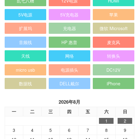
乱七八糟
12V电源
HDMI
5V电源
5V充电器
苹果
扩展坞
充电器
微软 Microsoft
音频线
HP 惠普
麦克风
天线
网络
转换头
micro usb
电源插头
DC12V
数据线
DELL戴尔
iPhone
2026年8月
一
二
三
四
五
六
日
1
2
3
4
5
6
7
8
9