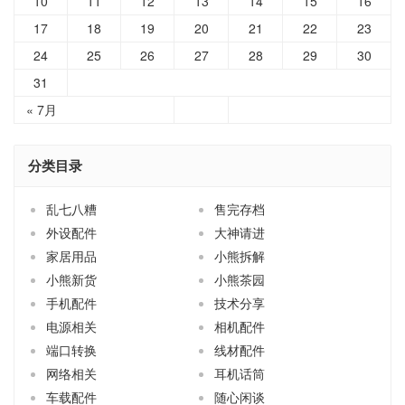
10
11
12
13
14
15
16
17
18
19
20
21
22
23
24
25
26
27
28
29
30
31
« 7月
分类目录
乱七八糟
售完存档
外设配件
大神请进
家居用品
小熊拆解
小熊新货
小熊茶园
手机配件
技术分享
电源相关
相机配件
端口转换
线材配件
网络相关
耳机话筒
车载配件
随心闲谈