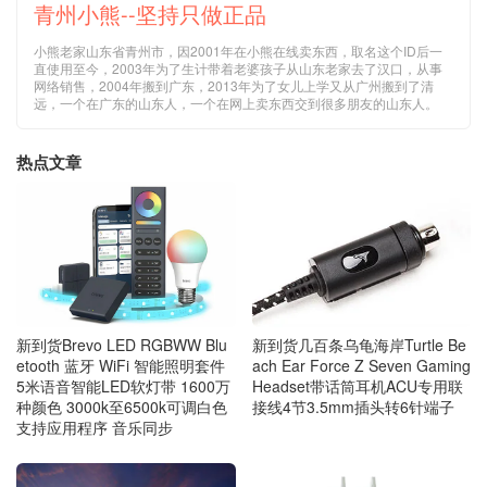
青州小熊--坚持只做正品
小熊老家山东省青州市，因2001年在小熊在线卖东西，取名这个ID后一
直使用至今，2003年为了生计带着老婆孩子从山东老家去了汉口，从事
网络销售，2004年搬到广东，2013年为了女儿上学又从广州搬到了清
远，一个在广东的山东人，一个在网上卖东西交到很多朋友的山东人。
热点文章
新到货几百条乌龟海岸Turtle Be
新到货Brevo LED RGBWW Blu
ach Ear Force Z Seven Gaming
etooth 蓝牙 WiFi 智能照明套件
Headset带话筒耳机ACU专用联
5米语音智能LED软灯带 1600万
接线4节3.5mm插头转6针端子
种颜色 3000k至6500k可调白色
支持应用程序 音乐同步