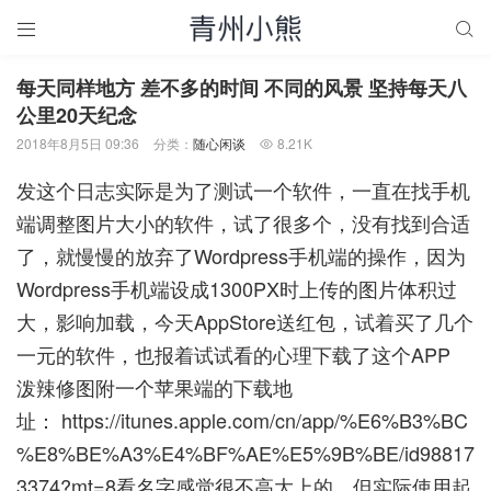


每天同样地方 差不多的时间 不同的风景 坚持每天八
公里20天纪念
2018年8月5日 09:36
分类：
随心闲谈
8.21K

发这个日志实际是为了测试一个软件，一直在找手机
端调整图片大小的软件，试了很多个，没有找到合适
了，就慢慢的放弃了Wordpress手机端的操作，因为
Wordpress手机端设成1300PX时上传的图片体积过
大，影响加载，今天AppStore送红包，试着买了几个
一元的软件，也报着试试看的心理下载了这个APP
泼辣修图附一个苹果端的下载地
址：
https://itunes.apple.com/cn/app/%E6%B3%BC
%E8%BE%A3%E4%BF%AE%E5%9B%BE/id98817
3374?mt=8
看名字感觉很不高大上的，但实际使用起