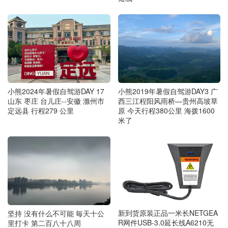
小熊2024年暑假自驾游DAY 17
小熊2019年暑假自驾游DAY3 广
山东 枣庄 台儿庄--安徽 滁州市
西三江程阳风雨桥—贵州高坡草
定远县 行程279 公里
原 今天行程380公里 海拨1600
米了
新到货原装正品一米长NETGEA
坚持 没有什么不可能 毎天十公
R网件USB-3.0延长线A6210无
里打卡 第二百八十八周