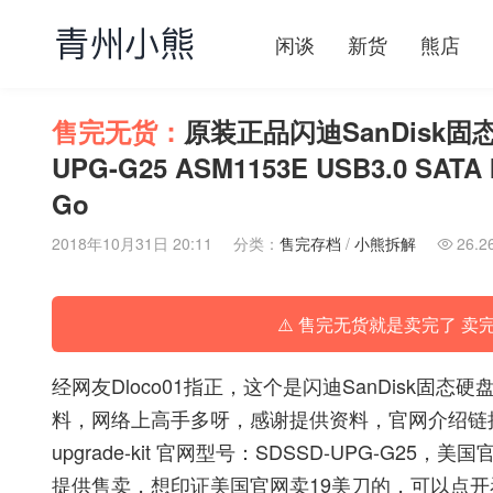
闲谈
新货
熊店
售完无货：
原装正品闪迪SanDisk
UPG-G25 ASM1153E USB3.0 SAT
Go
2018年10月31日 20:11
分类：
售完存档
/
小熊拆解
26.2

⚠️ 售完无货就是卖完了 卖
经网友Dloco01指正，这个是闪迪SanDisk
料，网络上高手多呀，感谢提供资料，官网介绍链
upgrade-kit
官网型号：SDSSD-UPG-G25，美
提供售卖，想印证美国官网卖19美刀的，可以点