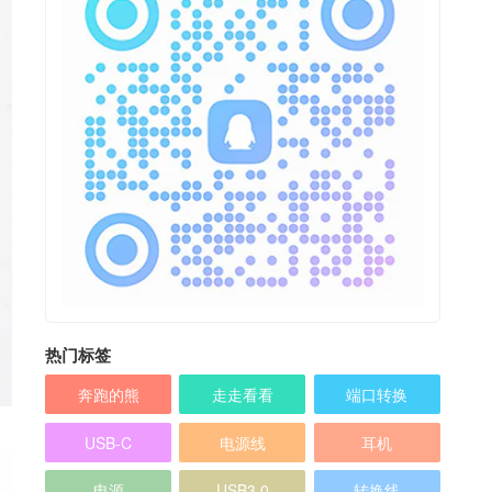
热门标签
奔跑的熊
走走看看
端口转换
USB-C
电源线
耳机
电源
USB3.0
转换线