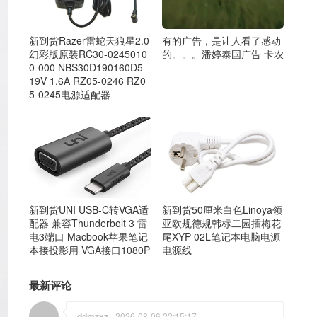
新到货Razer雷蛇天狼星2.0
有的广告，是让人看了感动
幻彩版原装RC30-0245010
的。。。潘婷泰国广告 卡农
0-000 NBS30D190160D5
19V 1.6A RZ05-0246 RZ0
5-0245电源适配器
新到货UNI USB-C转VGA适
新到货50厘米白色Linoya领
配器 兼容Thunderbolt 3 雷
亚欧规德规韩标二园插梅花
电3端口 Macbook苹果笔记
尾XYP-02L笔记本电脑电源
本接投影用 VGA接口1080P
电源线
最新评论
ddmzxz
2026-08-06 22:15:17