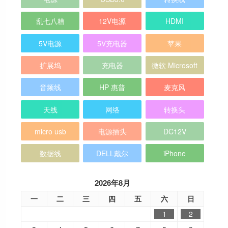
乱七八糟
12V电源
HDMI
5V电源
5V充电器
苹果
扩展坞
充电器
微软 Microsoft
音频线
HP 惠普
麦克风
天线
网络
转换头
micro usb
电源插头
DC12V
数据线
DELL戴尔
iPhone
2026年8月
一
二
三
四
五
六
日
1
2