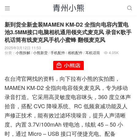


新到货全新盒装MAMEN KM-D2 全指向电容内置电
池3.5MM接口电脑相机通用领夹式麦克风 录音K歌手
机话筒有线麦克风手机小蜜蜂 翻领麦克风
2025年3月12日 11:53
分类：
小熊拆解
/
小熊新货
/
手机配件
/
相机配件
/
耳机话筒
4.05K

在台湾官网找的资料，向下拉有小熊的实拍图，
MAMEN KM-D2 全指向电容领夹麦克风，专为移动
录音打造。它采用高灵敏度电容咪头，360 度立体声
拾音，搭配 CVC 降噪系统、RC 低频衰减功能及人
声修正技术，能有效过滤环境噪音，提升人声清晰
度。内置 3.7V/100mAh 锂电池，续航 45 – 50 小
时，通过 Micro – USB 接口可便捷充电。配备