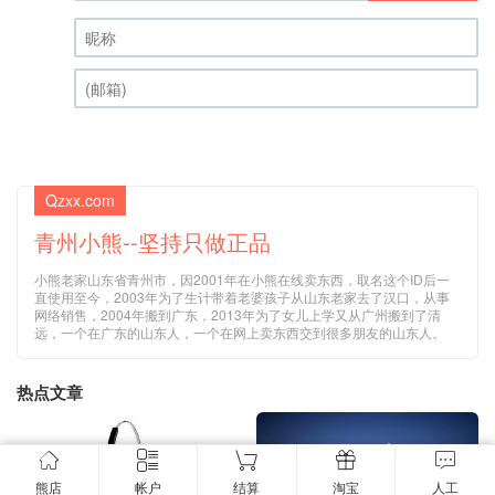
昵称 (必填)
(邮箱) (必填)
Qzxx.com
青州小熊--坚持只做正品
小熊老家山东省青州市，因2001年在小熊在线卖东西，取名这个ID后一
直使用至今，2003年为了生计带着老婆孩子从山东老家去了汉口，从事
网络销售，2004年搬到广东，2013年为了女儿上学又从广州搬到了清
远，一个在广东的山东人，一个在网上卖东西交到很多朋友的山东人。
热点文章
熊店
帐户
结算
淘宝
人工