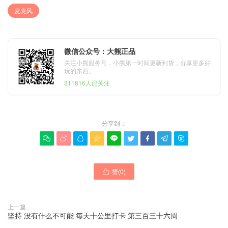
麦克风
微信公众号：大熊正品
关注小熊服务号，小熊第一时间更新到货，分享更多好
玩的东西。
311816人已关注
分享到：









赞(
0
)

上一篇
坚持 没有什么不可能 毎天十公里打卡 第三百三十六周