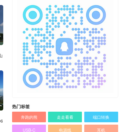
山
热门标签
奔跑的熊
走走看看
端口转换
6
USB-C
电源线
耳机