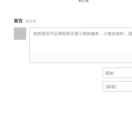
9公里
留言
抢沙发