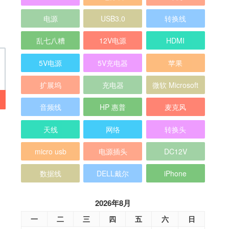
电源
USB3.0
转换线
乱七八糟
12V电源
HDMI
5V电源
5V充电器
苹果
扩展坞
充电器
微软 Microsoft
音频线
HP 惠普
麦克风
天线
网络
转换头
micro usb
电源插头
DC12V
数据线
DELL戴尔
iPhone
2026年8月
一
二
三
四
五
六
日