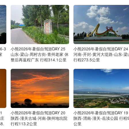
6-3
小熊2026年暑假自驾游DAY 25
小熊2026年暑假自驾游DAY 24
家
山东-梁山-周村古街-青州老家 休
河南-开封-黄河大堤路-山东-梁
整后再返程广东 行程314.1公里
行程273.5公里
1
小熊2026年暑假自驾游DAY 20
小熊2026年暑假自驾游DAY 19
华庄
陕西-潼关古城-河南-陕州地坑院
陕西-渭南-潼关-岳渎公园 行程9
8.
行程113.2公里
公里