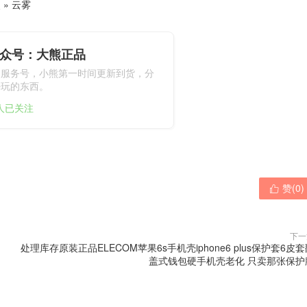
熊
»
云雾
众号：大熊正品
熊服务号，小熊第一时间更新到货，分
好玩的东西。
6人已关注
赞(
0
)

下一
处理库存原装正品ELECOM苹果6s手机壳iphone6 plus保护套6皮
盖式钱包硬手机壳老化 只卖那张保护