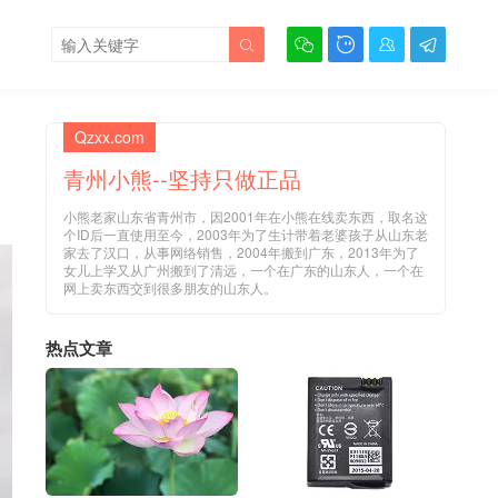





Qzxx.com
青州小熊--坚持只做正品
小熊老家山东省青州市，因2001年在小熊在线卖东西，取名这
个ID后一直使用至今，2003年为了生计带着老婆孩子从山东老
家去了汉口，从事网络销售，2004年搬到广东，2013年为了
女儿上学又从广州搬到了清远，一个在广东的山东人，一个在
网上卖东西交到很多朋友的山东人。
热点文章