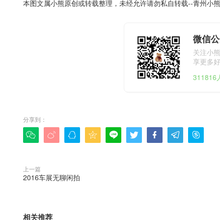
本图文属小熊原创或转载整理，未经允许请勿私自转载--
青州小
微信公
关注小
享更多
31181
分享到：









上一篇
2016车展无聊闲拍
相关推荐