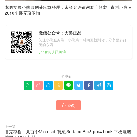
本图文属小熊原创或转载整理，未经允许请勿私自转载--
青州小熊
»
2016车展无聊闲拍
微信公众号：大熊正品
关注小熊服务号，小熊第一时间更新到货，分享更多好
玩的东西。
311816人已关注
分享到：









赞(
0
)

上一篇
售完存档：几百个Microsoft/微软Surface Pro3 pro4 book 平板电脑