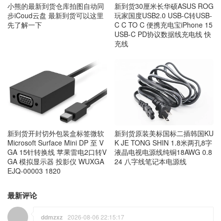
小熊的最新到货仓库拍图自动同
新到货30厘米长华硕ASUS ROG
步iCoud云盘 最新到货可以这里
玩家国度USB2.0 USB-C转USB-
先了解一下
C C TO C 便携充电宝iPhone 15
USB-C PD协议数据线充电线 快
充线
新到货开封切外包装盒标签微软
新到货原装美标国标二插韩国KU
Microsoft Surface Mini DP 至 V
K JE TONG SHIN 1.8米两孔8字
GA 15针转换线 苹果雷电2口转V
液晶电视电源线纯铜18AWG 0.8
GA 模拟显示器 投影仪 WUXGA
24 八字线笔记本电源线
EJQ-00003 1820
最新评论
ddmzxz
2026-08-06 22:15:17