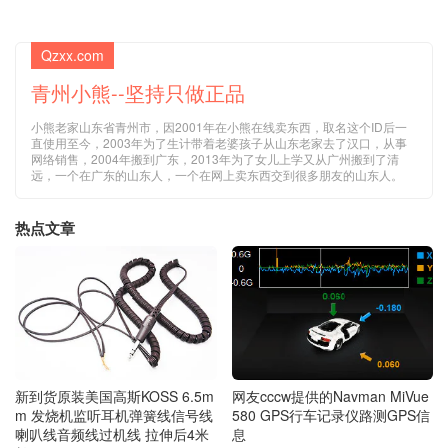
Qzxx.com
青州小熊--坚持只做正品
小熊老家山东省青州市，因2001年在小熊在线卖东西，取名这个ID后一
直使用至今，2003年为了生计带着老婆孩子从山东老家去了汉口，从事
网络销售，2004年搬到广东，2013年为了女儿上学又从广州搬到了清
远，一个在广东的山东人，一个在网上卖东西交到很多朋友的山东人。
热点文章
新到货原装美国高斯KOSS 6.5m
网友cccw提供的Navman MiVue
m 发烧机监听耳机弹簧线信号线
580 GPS行车记录仪路测GPS信
喇叭线音频线过机线 拉伸后4米
息