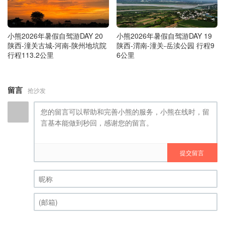
小熊2026年暑假自驾游DAY 20
小熊2026年暑假自驾游DAY 19
陕西-潼关古城-河南-陕州地坑院
陕西-渭南-潼关-岳渎公园 行程9
行程113.2公里
6公里
留言
抢沙发
提交留言
昵称 (必填)
(邮箱) (必填)