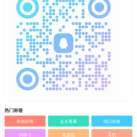
热门标签
奔跑的熊
走走看看
端口转换
USB-C
电源线
耳机