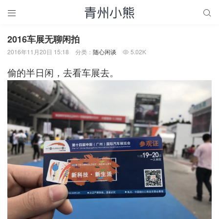


2016车展无聊闲拍
2016年11月20日 15:18
分类：
随心闲谈
5.02K

偷的半日闲，去看车展去。