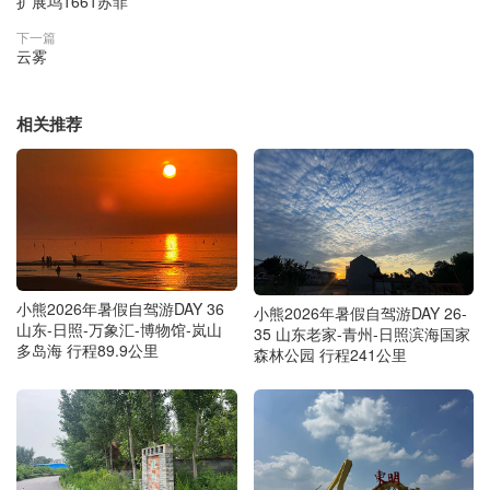
扩展坞1661苏菲
下一篇
云雾
相关推荐
小熊2026年暑假自驾游DAY 36
小熊2026年暑假自驾游DAY 26-
山东-日照-万象汇-博物馆-岚山
35 山东老家-青州-日照滨海国家
多岛海 行程89.9公里
森林公园 行程241公里