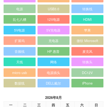
电源
USB3.0
转换线
乱七八糟
12V电源
HDMI
5V电源
5V充电器
苹果
扩展坞
充电器
微软 Microsoft
音频线
HP 惠普
麦克风
天线
网络
转换头
micro usb
电源插头
DC12V
数据线
DELL戴尔
iPhone
2026年8月
一
二
三
四
五
六
日