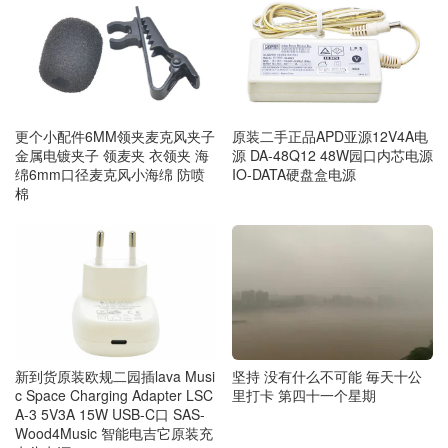
更个小配件6MM领夹麦克风夹子
原装二手正品APD亚源12V4A电
金属电镀夹子 领麦夹 衣领夹 海
源 DA-48Q12 48W园口内芯电源
绵6mm口径麦克风小海绵 防喷
IO-DATA硬盘盒电源
棉
坚持 没有什么不可能 毎天十公
新到货原装欧规二园插lava Musi
里打卡 第四十一个星期
c Space Charging Adapter LSC
A-3 5V3A 15W USB-C口 SAS-
Wood4Music 智能电吉它原装充