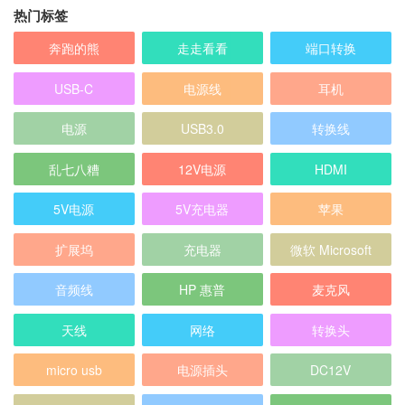
热门标签
奔跑的熊
走走看看
端口转换
USB-C
电源线
耳机
电源
USB3.0
转换线
乱七八糟
12V电源
HDMI
5V电源
5V充电器
苹果
扩展坞
充电器
微软 Microsoft
音频线
HP 惠普
麦克风
天线
网络
转换头
micro usb
电源插头
DC12V