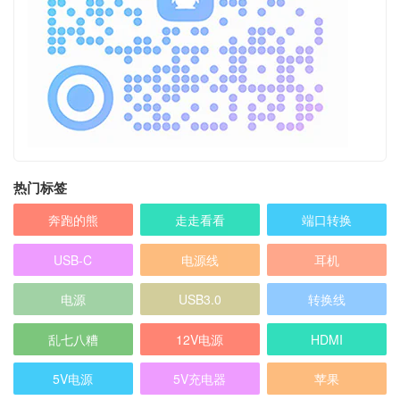
热门标签
奔跑的熊
走走看看
端口转换
USB-C
电源线
耳机
电源
USB3.0
转换线
乱七八糟
12V电源
HDMI
5V电源
5V充电器
苹果