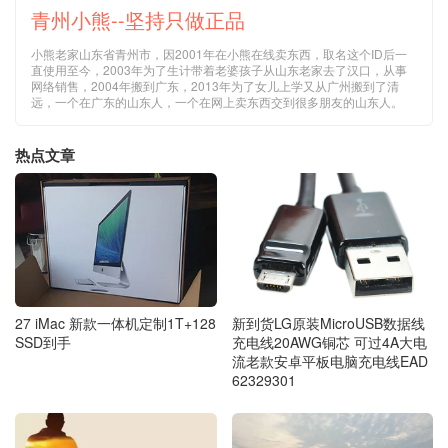
青州小熊--坚持只做正品
小熊老家山东省青州市，因2001年在小熊在线卖东西，取名这个ID后一
直使用至今，2003年为了生计带着老婆孩子从山东老家去了汉口，从事
网络销售，2004年搬到广东，2013年为了女儿上学又从广州搬到了清
远，一个在广东的山东人，一个在网上卖东西交到很多朋友的山东人。
热点文章
27 iMac 新款一体机定制1T+128
新到货LG原装MicroUSB数据线
SSD到手
充电线20AWG铜芯 可过4A大电
流老款安卓平板电脑充电线EAD
62329301