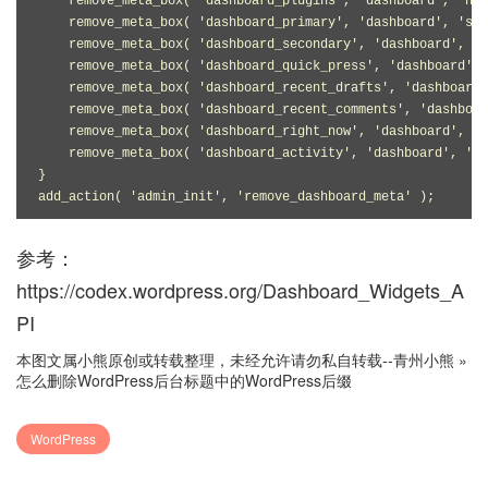
    remove_meta_box( 'dashboard_plugins', 'dashboard', 'nor
    remove_meta_box( 'dashboard_primary', 'dashboard', 'sid
    remove_meta_box( 'dashboard_secondary', 'dashboard', 'n
    remove_meta_box( 'dashboard_quick_press', 'dashboard', 
    remove_meta_box( 'dashboard_recent_drafts', 'dashboard'
    remove_meta_box( 'dashboard_recent_comments', 'dashboar
    remove_meta_box( 'dashboard_right_now', 'dashboard', 'n
    remove_meta_box( 'dashboard_activity', 'dashboard', 'no
}

add_action( 'admin_init', 'remove_dashboard_meta' );
参考：
https://codex.wordpress.org/Dashboard_Widgets_A
PI
本图文属小熊原创或转载整理，未经允许请勿私自转载--
青州小熊
»
怎么删除WordPress后台标题中的WordPress后缀
WordPress