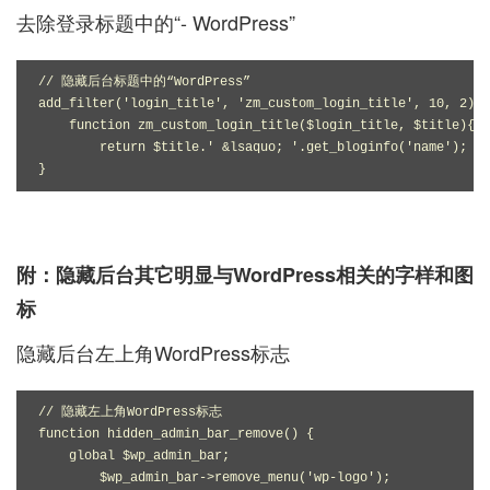
去除登录标题中的“- WordPress”
// 隐藏后台标题中的“WordPress”

add_filter('login_title', 'zm_custom_login_title', 10, 2);

    function zm_custom_login_title($login_title, $title){

        return $title.' &lsaquo; '.get_bloginfo('name');

附：隐藏后台其它明显与WordPress相关的字样和图
标
隐藏后台左上角WordPress标志
// 隐藏左上角WordPress标志

function hidden_admin_bar_remove() {

    global $wp_admin_bar;

        $wp_admin_bar->remove_menu('wp-logo');
