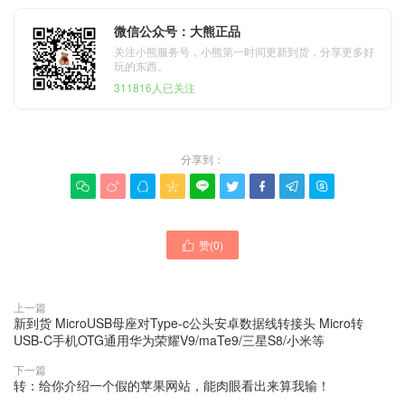
微信公众号：大熊正品
关注小熊服务号，小熊第一时间更新到货，分享更多好
玩的东西。
311816人已关注
分享到：









赞(
0
)

上一篇
新到货 MicroUSB母座对Type-c公头安卓数据线转接头 Micro转
USB-C手机OTG通用华为荣耀V9/maTe9/三星S8/小米等
下一篇
转：给你介绍一个假的苹果网站，能肉眼看出来算我输！