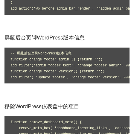
}

add_action('wp_before_admin_bar_render', 'hidden_admin_bar_
屏蔽后台页脚WordPress版本信息
// 屏蔽后台页脚WordPress版本信息

function change_footer_admin () {return '';}

add_filter('admin_footer_text', 'change_footer_admin', 9999
function change_footer_version() {return '';}

add_filter( 'update_footer', 'change_footer_version', 9999)
移除WordPress仪表盘中的项目
function remove_dashboard_meta() {

    remove_meta_box( 'dashboard_incoming_links', 'dashboard