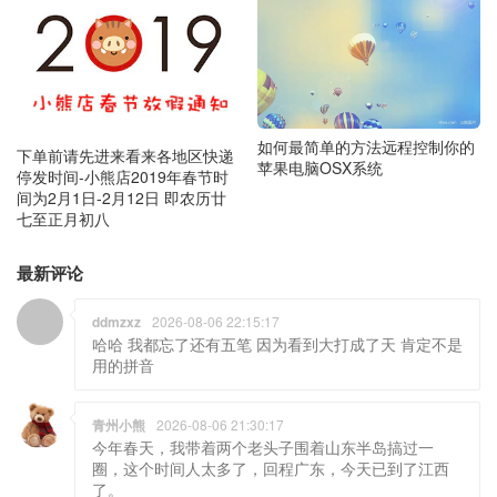
如何最简单的方法远程控制你的
下单前请先进来看来各地区快递
苹果电脑OSX系统
停发时间-小熊店2019年春节时
间为2月1日-2月12日 即农历廿
七至正月初八
最新评论
ddmzxz
2026-08-06 22:15:17
哈哈 我都忘了还有五笔 因为看到大打成了天 肯定不是
用的拼音
青州小熊
2026-08-06 21:30:17
今年春天，我带着两个老头子围着山东半岛搞过一
圈，这个时间人太多了，回程广东，今天已到了江西
了。