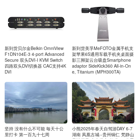
新到货贝尔金Belkin OmniView
新到货美孚MeFOTO金属手机支
F1DN104E-3 4-port Advanced
架苹果6S通用车载手机夹桌面摄
Secure 双头DVI-I KVM Switch
影三脚架云台吸盘Smartphone
四路双头DVI切换器 CAC支持4K
adaptor SideKick360 All-in-On
DVI
e, Titanium (MPH300TA)
坚持 没有什么不可能 毎天十公
小熊2025年春天自驾游DAY 6-7
里打卡 第一百九十七周
湖南 凤凰古城--贵州铜仁 梵静山