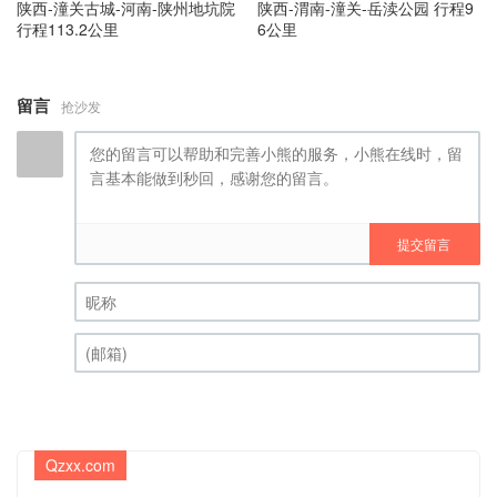
陕西-潼关古城-河南-陕州地坑院
陕西-渭南-潼关-岳渎公园 行程9
行程113.2公里
6公里
留言
抢沙发
提交留言
昵称 (必填)
(邮箱) (必填)
Qzxx.com