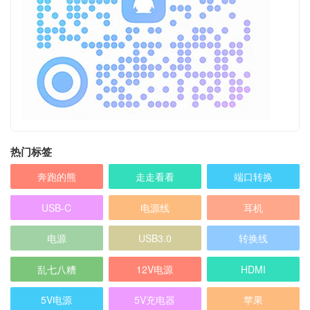
热门标签
奔跑的熊
走走看看
端口转换
USB-C
电源线
耳机
电源
USB3.0
转换线
乱七八糟
12V电源
HDMI
5V电源
5V充电器
苹果