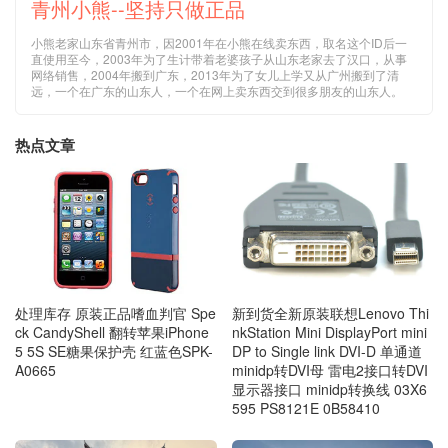
青州小熊--坚持只做正品
小熊老家山东省青州市，因2001年在小熊在线卖东西，取名这个ID后一
直使用至今，2003年为了生计带着老婆孩子从山东老家去了汉口，从事
网络销售，2004年搬到广东，2013年为了女儿上学又从广州搬到了清
远，一个在广东的山东人，一个在网上卖东西交到很多朋友的山东人。
热点文章
处理库存 原装正品嗜血判官 Spe
新到货全新原装联想Lenovo Thi
ck CandyShell 翻转苹果iPhone
nkStation Mini DisplayPort mini
5 5S SE糖果保护壳 红蓝色SPK-
DP to Single link DVI-D 单通道
A0665
minidp转DVI母 雷电2接口转DVI
显示器接口 minidp转换线 03X6
595 PS8121E 0B58410