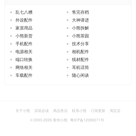
乱七八糟
售完存档
外设配件
大神请进
家居用品
小熊拆解
小熊新货
小熊茶园
手机配件
技术分享
电源相关
相机配件
端口转换
线材配件
网络相关
耳机话筒
车载配件
随心闲谈
关于小熊
买前必读
商品售后
联系小熊
订阅更新
淘宝店
© 2003-2026
青州小熊
粤ICP备12089271号