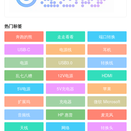
热门标签
奔跑的熊
走走看看
端口转换
USB-C
电源线
耳机
电源
USB3.0
转换线
乱七八糟
12V电源
HDMI
5V电源
5V充电器
苹果
扩展坞
充电器
微软 Microsoft
音频线
HP 惠普
麦克风
天线
网络
转换头