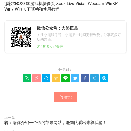
微软XBOX360游戏机摄像头 Xbox Live Vision Webcam WinXP
Win7 Win10下驱动和使用教程
微信公众号：大熊正品
关注小熊服务号，小熊第一时间更新到货，分享更多好
玩的东西。
311816人已关注
分享到：









赞(
1
)

上一篇
转：给你介绍一个假的苹果网站，能肉眼看出来算我输！