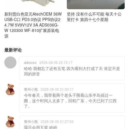
新到货白色亚元AtechOEM 36W
坚持 没有什么不可能 毎天十公
USB-C口 PD3.0协议 PPS协议2
里打卡 第四十七个星期
4.7W 5V9V12V 3A ADS036G-
W 120300 WF-810扩展原装电
源
最新评论
ddmzxz
2026-08-06 22:15:17
哈哈 我都忘了还有五笔 因为看到大打成了天 肯定不是
用的拼音
青州小熊
2026-08-06 21:30:17
今年春天，我带着两个老头子围着山东半岛搞过一
圈，这个时间人太多了，回程广东，今天已到了江西
了。
青州小熊
2026-08-06 21:27:03
我只会用五笔 哈哈