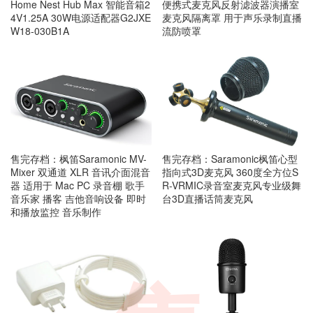
Home Nest Hub Max 智能音箱2
便携式麦克风反射滤波器演播室
4V1.25A 30W电源适配器G2JXE
麦克风隔离罩 用于声乐录制直播
W18-030B1A
流防喷罩
售完存档：枫笛Saramonic MV-
售完存档：Saramonic枫笛心型
Mixer 双通道 XLR 音讯介面混音
指向式3D麦克风 360度全方位S
器 适用于 Mac PC 录音棚 歌手
R-VRMIC录音室麦克风专业级舞
音乐家 播客 吉他音响设备 即时
台3D直播话筒麦克风
和播放监控 音乐制作