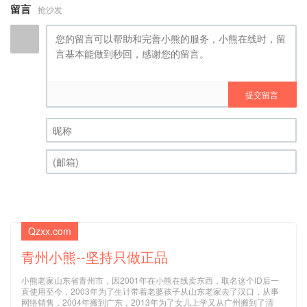
留言
抢沙发
提交留言
昵称 (必填)
(邮箱) (必填)
Qzxx.com
青州小熊--坚持只做正品
小熊老家山东省青州市，因2001年在小熊在线卖东西，取名这个ID后一
直使用至今，2003年为了生计带着老婆孩子从山东老家去了汉口，从事
网络销售，2004年搬到广东，2013年为了女儿上学又从广州搬到了清