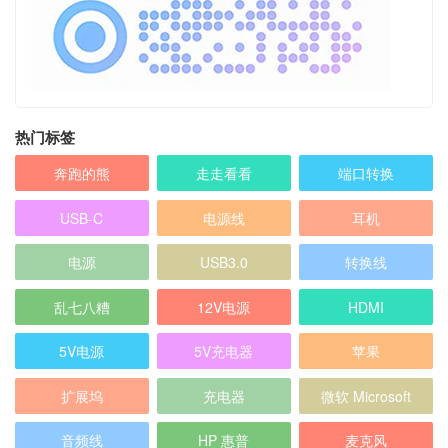
热门标签
奔跑的熊
走走看看
端口转换
USB-C
电源线
耳机
电源
USB3.0
转换线
乱七八糟
12V电源
HDMI
5V电源
5V充电器
苹果
扩展坞
充电器
微软 Microsoft
音频线
HP 惠普
麦克风