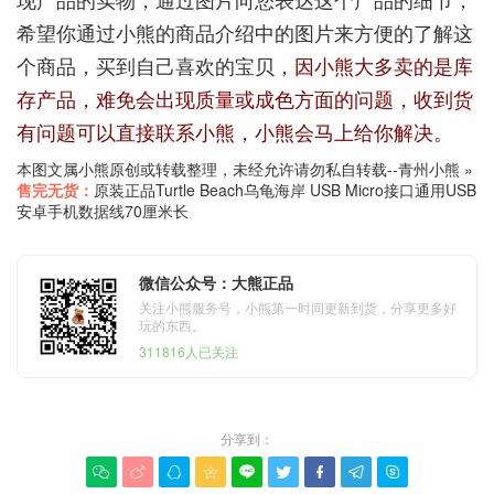
希望你通过小熊的商品介绍中的图片来方便的了解这
个商品，买到自己喜欢的宝贝，
因小熊大多卖的是库
存产品，难免会出现质量或成色方面的问题，收到货
有问题可以直接联系小熊，小熊会马上给你解决。
本图文属小熊原创或转载整理，未经允许请勿私自转载--
青州小熊
»
售完无货：
原装正品Turtle Beach乌龟海岸 USB Micro接口通用USB
安卓手机数据线70厘米长
微信公众号：大熊正品
关注小熊服务号，小熊第一时间更新到货，分享更多好
玩的东西。
311816人已关注
分享到：








