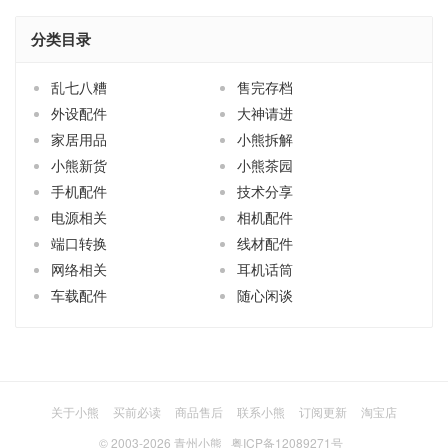
分类目录
乱七八糟
售完存档
外设配件
大神请进
家居用品
小熊拆解
小熊新货
小熊茶园
手机配件
技术分享
电源相关
相机配件
端口转换
线材配件
网络相关
耳机话筒
车载配件
随心闲谈
关于小熊
买前必读
商品售后
联系小熊
订阅更新
淘宝店
© 2003-2026
青州小熊
粤ICP备12089271号