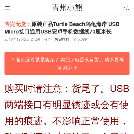


售完无货：
原装正品Turtle Beach乌龟海岸 USB
Micro接口通用USB安卓手机数据线70厘米长
2018年12月2日 21:59
分类：
售完存档
5.08K

⚠️ 售完无货就是卖完了 卖完了就是没有货了 请不要再
问 谢谢 ⚠️
购买时请注意：货尾了。USB
两端接口有明显锈迹或会有使
用的痕迹。不影响正常使用，