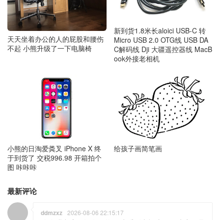
新到货1.8米长aloici USB-C 转
天天坐着办公的人的屁股和腰伤
Micro USB 2.0 OTG线 USB DA
不起 小熊升级了一下电脑椅
C解码线 Dji 大疆遥控器线 MacB
ook外接老相机
小熊的日淘爱粪叉 iPhone X 终
给孩子画简笔画
于到货了 交税996.98 开箱拍个
图 咔咔咔
最新评论
ddmzxz
2026-08-06 22:15:17