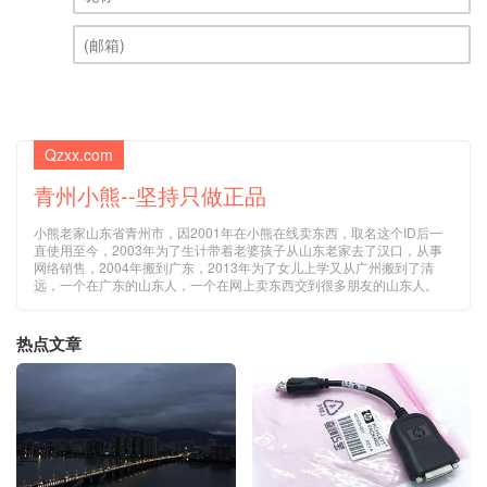
昵称 (必填)
(邮箱) (必填)
Qzxx.com
青州小熊--坚持只做正品
小熊老家山东省青州市，因2001年在小熊在线卖东西，取名这个ID后一
直使用至今，2003年为了生计带着老婆孩子从山东老家去了汉口，从事
网络销售，2004年搬到广东，2013年为了女儿上学又从广州搬到了清
远，一个在广东的山东人，一个在网上卖东西交到很多朋友的山东人。
热点文章