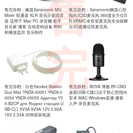
售
售完存档：枫笛Saramonic MV-
售完存档：Saramonic枫笛心型
Mixer 双通道 XLR 音讯介面混音
指向式3D麦克风 360度全方位S
器 适用于 Mac PC 录音棚 歌手
R-VRMIC录音室麦克风专业级舞
音乐家 播客 吉他音响设备 即时
台3D直播话筒麦克风
和播放监控 音乐制作
完
售完存档：白色Yandex Station
售完存档：BOYA 博雅 BY-CM3
Duo Max YNDX-00051 YNDX-0
桌面USB-C接口抗干扰心型指向
0054 YNDX-00055 Адаптер Y3
安卓 MAC Windows直播 播客
5-B2CP для Яндекс станции U
人声 录音麦克风
SB-C口 5V3A 9V3A 12V 2.92A
15V 2.33A 35W原装电源