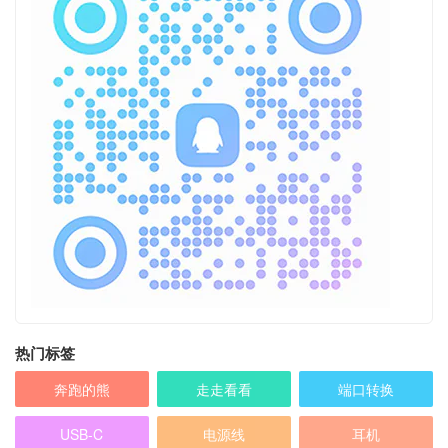
热门标签
奔跑的熊
走走看看
端口转换
USB-C
电源线
耳机