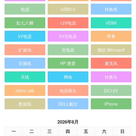
电源
USB3.0
转换线
乱七八糟
12V电源
HDMI
5V电源
5V充电器
苹果
扩展坞
充电器
微软 Microsoft
音频线
HP 惠普
麦克风
天线
网络
转换头
micro usb
电源插头
DC12V
数据线
DELL戴尔
iPhone
2026年8月
一
二
三
四
五
六
日