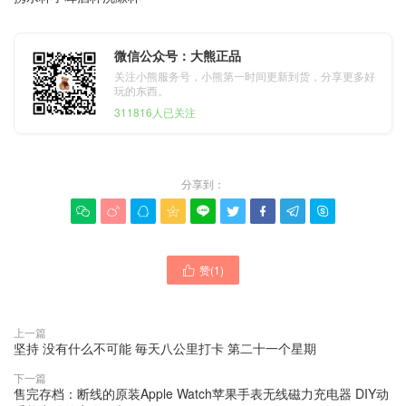
微信公众号：大熊正品
关注小熊服务号，小熊第一时间更新到货，分享更多好
玩的东西。
311816人已关注
分享到：









赞(
1
)

上一篇
坚持 没有什么不可能 毎天八公里打卡 第二十一个星期
下一篇
售完存档：断线的原装Apple Watch苹果手表无线磁力充电器 DIY动