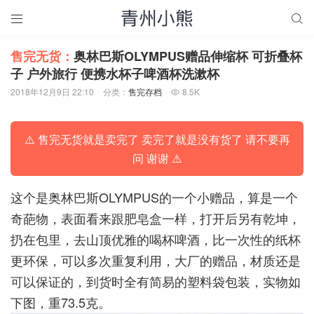


售完无货：
奥林巴斯OLYMPUS赠品伸缩杯 可折叠杯
子 户外旅行 便携水杯子啤酒杯洗漱杯
2018年12月9日 22:10
分类：
售完存档
8.5K

⚠️ 售完无货就是卖完了 卖完了就是没有货了 请不要再
问 谢谢 ⚠️
这个是奥林巴斯OLYMPUS的一个小赠品，算是一个
奇葩物，表面看来跟肥皂盒一样，打开后另有乾坤，
扔在包里，去山顶优雅的喝杯啤酒，比一次性的纸杯
更环保，可以多次重复利用，大厂的赠品，材质还是
可以保证的，到货时全有简易的塑料袋包装，实物如
下图，重73.5克。