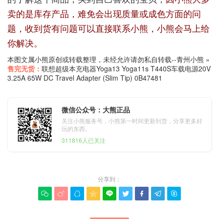
卖的是库存产品，难免会出现质量或成色方面的问
题，收到货有问题可以直接联系小熊，小熊会马上给
你解决。
本图文属小熊原创或转载整理，未经允许请勿私自转载--
青州小熊
»
售完无货：
联想超级本充电器Yoga13 Yoga11s T440S车载电源20V
3.25A 65W DC Travel Adapter (Slim Tip) 0B47481
微信公众号：大熊正品
关注小熊服务号，小熊第一时间更新到货，分享更多好
玩的东西。
311816人已关注
分享到：








