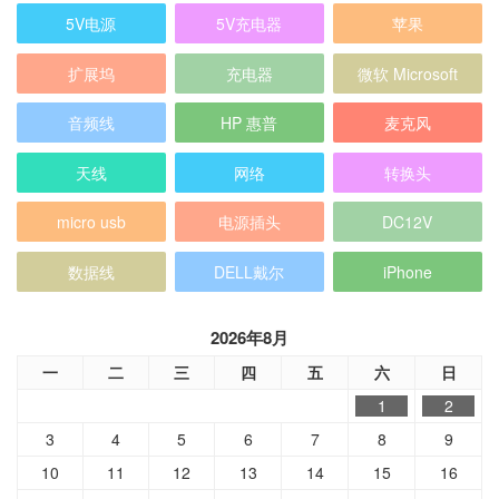
5V电源
5V充电器
苹果
扩展坞
充电器
微软 Microsoft
音频线
HP 惠普
麦克风
天线
网络
转换头
micro usb
电源插头
DC12V
数据线
DELL戴尔
iPhone
2026年8月
一
二
三
四
五
六
日
1
2
3
4
5
6
7
8
9
10
11
12
13
14
15
16