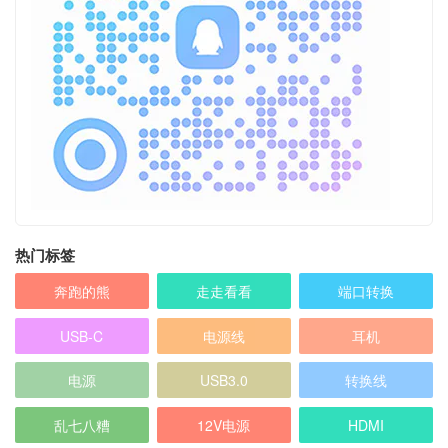
热门标签
奔跑的熊
走走看看
端口转换
USB-C
电源线
耳机
电源
USB3.0
转换线
乱七八糟
12V电源
HDMI