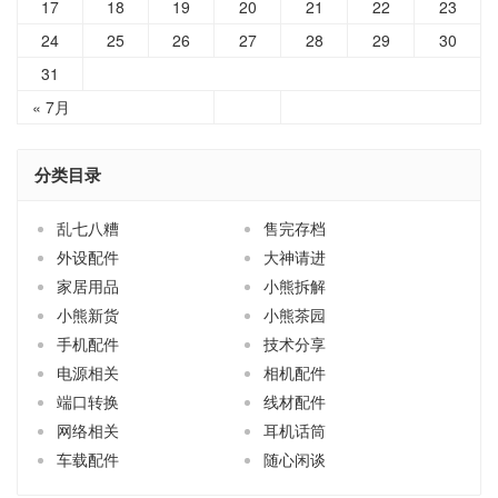
17
18
19
20
21
22
23
24
25
26
27
28
29
30
31
« 7月
分类目录
乱七八糟
售完存档
外设配件
大神请进
家居用品
小熊拆解
小熊新货
小熊茶园
手机配件
技术分享
电源相关
相机配件
端口转换
线材配件
网络相关
耳机话筒
车载配件
随心闲谈