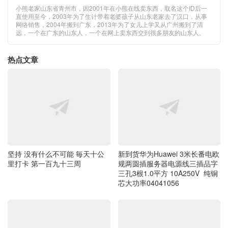
小熊老家山东省青州市，因2001年在小熊在线卖东西，取名这个ID后一
直使用至今，2003年为了生计带着老婆孩子从山东老家去了汉口，从事
网络销售，2004年搬到广东，2013年为了女儿上学又从广州搬到了清
远，一个在广东的山东人，一个在网上卖东西交到很多朋友的山东人。
热点文章
坚持 没有什么不可能 毎天十公
新到货华为Huawei 3米长番电欧
里打卡 第一百九十三周
规两圆插服务器电源线三插品字
三孔3根1.0平方 10A250V 纯铜
芯大功率04041056