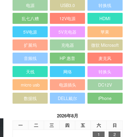
电源
USB3.0
转换线
乱七八糟
12V电源
HDMI
5V电源
5V充电器
苹果
扩展坞
充电器
微软 Microsoft
音频线
HP 惠普
麦克风
天线
网络
转换头
micro usb
电源插头
DC12V
数据线
DELL戴尔
iPhone
2026年8月
一
二
三
四
五
六
日
1
2