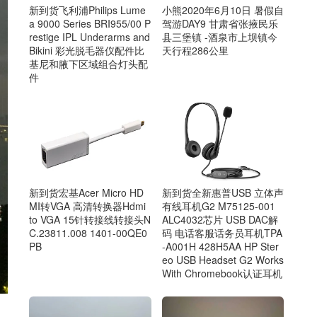
新到货飞利浦Philips Lume
小熊2020年6月10日 暑假自
a 9000 Series BRI955/00 P
驾游DAY9 甘肃省张掖民乐
restige IPL Underarms and
县三堡镇 -酒泉市上坝镇今
Bikini 彩光脱毛器仪配件比
天行程286公里
基尼和腋下区域组合灯头配
件
新到货宏基Acer Micro HD
新到货全新惠普USB 立体声
MI转VGA 高清转换器Hdmi
有线耳机G2 M75125-001
to VGA 15针转接线转接头N
ALC4032芯片 USB DAC解
C.23811.008 1401-00QE0
码 电话客服话务员耳机TPA
PB
-A001H 428H5AA HP Ster
eo USB Headset G2 Works
With Chromebook认证耳机