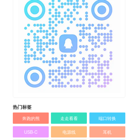
热门标签
奔跑的熊
走走看看
端口转换
USB-C
电源线
耳机