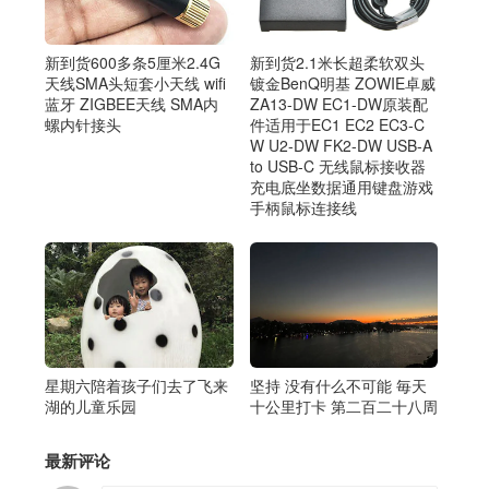
新到货2.1米长超柔软双头
新到货600多条5厘米2.4G
镀金BenQ明基 ZOWIE卓威
天线SMA头短套小天线 wifi
ZA13-DW EC1-DW原装配
蓝牙 ZIGBEE天线 SMA内
件适用于EC1 EC2 EC3-C
螺内针接头
W U2-DW FK2-DW USB-A
to USB-C 无线鼠标接收器
充电底坐数据通用键盘游戏
手柄鼠标连接线
坚持 没有什么不可能 毎天
星期六陪着孩子们去了飞来
十公里打卡 第二百二十八周
湖的儿童乐园
最新评论