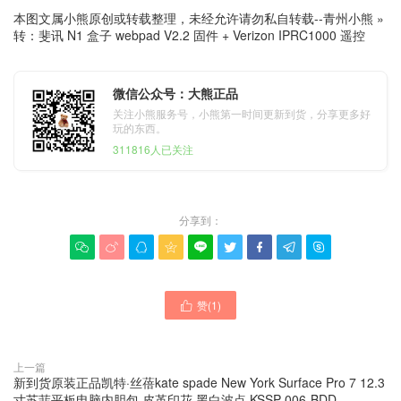
本图文属小熊原创或转载整理，未经允许请勿私自转载--
青州小熊
»
转：斐讯 N1 盒子 webpad V2.2 固件 + Verizon IPRC1000 遥控
微信公众号：大熊正品
关注小熊服务号，小熊第一时间更新到货，分享更多好
玩的东西。
311816人已关注
分享到：









赞(
1
)

上一篇
新到货原装正品凯特·丝蓓kate spade New York Surface Pro 7 12.3
寸苏菲平板电脑内胆包 皮革印花 黑白波点 KSSP-006-BDD