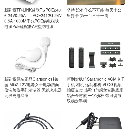
新到货TP-LINK普联TL-POE240
坚持 没有什么不可能 毎天十公
6 24V0.25A TL-POE2412G 24V
里打卡 第一百三十一周
0.5A 1000M千兆POE供电模块
电源PoE适配器AP监控电源
新到货原装正品Clarisonic科莱
新到货枫笛Saramonic VGM KIT
丽 Mia2 12V电源女士电动洁面
手机 相机 运动相机 VLOG视频
仪洗脸仪毛孔清洁器 无线充电器
拍摄支架 热靴 1/4螺丝安装底座
无线充电底座
铝合金材质 一字横杆 带可调节
双稳定手柄