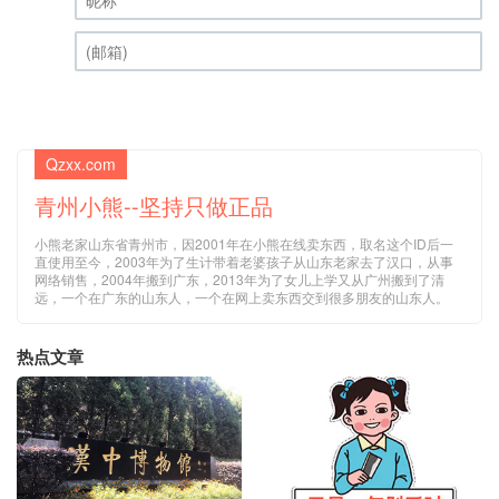
昵称 (必填)
(邮箱) (必填)
Qzxx.com
青州小熊--坚持只做正品
小熊老家山东省青州市，因2001年在小熊在线卖东西，取名这个ID后一
直使用至今，2003年为了生计带着老婆孩子从山东老家去了汉口，从事
网络销售，2004年搬到广东，2013年为了女儿上学又从广州搬到了清
远，一个在广东的山东人，一个在网上卖东西交到很多朋友的山东人。
热点文章