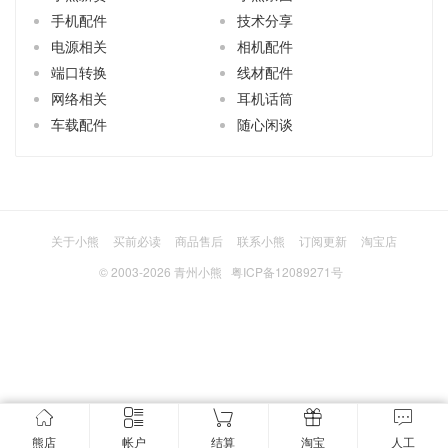
手机配件
技术分享
电源相关
相机配件
端口转换
线材配件
网络相关
耳机话筒
车载配件
随心闲谈
关于小熊
买前必读
商品售后
联系小熊
订阅更新
淘宝店
© 2003-2026
青州小熊
粤ICP备12089271号
熊店
帐户
结算
淘宝
人工