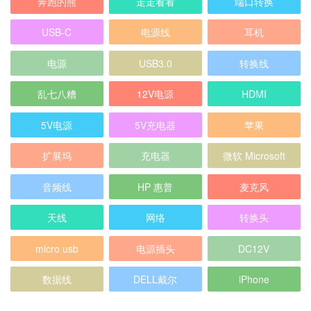
奔跑的熊
走走看看
端口转换
USB-C
电源线
耳机
电源
USB3.0
转换线
乱七八糟
12V电源
HDMI
5V电源
5V充电器
苹果
扩展坞
充电器
微软 Microsoft
音频线
HP 惠普
麦克风
天线
网络
转换头
micro usb
电源插头
DC12V
数据线
DELL戴尔
iPhone