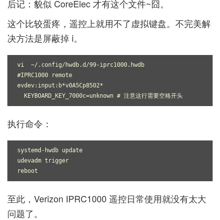
后记：貌似 CoreElec 才有这个文件~囧。
这个比较蛋疼，遥控上就用不了虚拟键盘。不完美解
决方法是
屏蔽掉 i
。
vi  ~/.config/hwdb.d/99-iprc1000.hwdb

#IPRC1000 remote

evdev:input:b*v0A5Cp8502*

  KEYBOARD_KEY_7000c=unknown # 注意这行需要空格开头
执行命令：
systemd-hwdb update

udevadm trigger

reboot
至此，Verizon IPRC1000 遥控日常使用就没有太大
问题了。