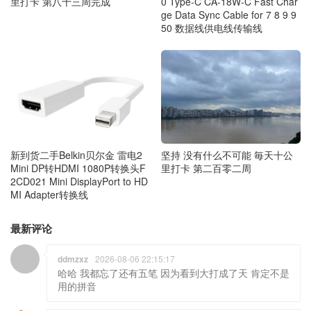
里打卡 第八十三周完成
0 Type-C CA-18W-C Fast Char
ge Data Sync Cable for 7 8 9 9
50 数据线供电线传输线
新到货二手Belkin贝尔金 雷电2
坚持 没有什么不可能 毎天十公
Mini DP转HDMI 1080P转换头F
里打卡 第二百零二周
2CD021 Mini DisplayPort to HD
MI Adapter转换线
最新评论
ddmzxz
2026-08-06 22:15:17
哈哈 我都忘了还有五笔 因为看到大打成了天 肯定不是
用的拼音