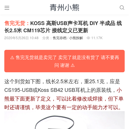


售完无货：
KOSS 高斯USB声卡耳机 DIY 半成品 线
长2.5米 CM119芯片 接线定义已更新
2020年5月26日 10:48
分类：
售完存档
/
小熊拆解
11.17K

⚠️ 售完无货就是卖完了 卖完了就是没有货了 请不要再
问 谢谢 ⚠️
这个到货如下图，线长2.5米左右，重25.1克，应是
CS195-USB或Koss SB42 USB耳机上的原装线，
小
熊最下面更新了定义，可以比着修改或焊接，但下单
时还请谨慎，毕竟这个要有一定的动手能力才可以。