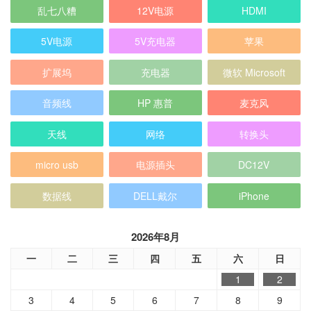
乱七八糟
12V电源
HDMI
5V电源
5V充电器
苹果
扩展坞
充电器
微软 Microsoft
音频线
HP 惠普
麦克风
天线
网络
转换头
micro usb
电源插头
DC12V
数据线
DELL戴尔
iPhone
2026年8月
一
二
三
四
五
六
日
1
2
3
4
5
6
7
8
9