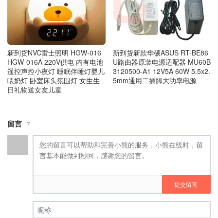
新到货新款华硕ASUS RT-BE86
新到货NVC雷士照明 HGW‑016
U路由器原装电源适配器 MU60B
HGW‑016A 220V供电 内有电池
3120500-A1 12V5A 60W 5.5x2.
遥控声控小夜灯 睡眠伴睡灯婴儿
5mm通用二插脚大功率电源
喂奶灯 卧室床头氛围灯 女生生
日礼物送女友儿童
留言
7
提交留言