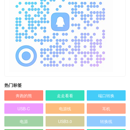
热门标签
奔跑的熊
走走看看
端口转换
USB-C
电源线
耳机
电源
USB3.0
转换线