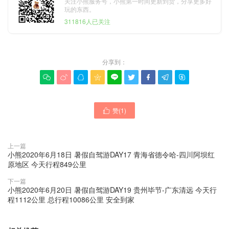
关注小熊服务号，小熊第一时间更新到货，分享更多好
玩的东西。
311816人已关注
分享到：









赞(
1
)

上一篇
小熊2020年6月18日 暑假自驾游DAY17 青海省德令哈-四川阿坝红
原地区 今天行程849公里
下一篇
小熊2020年6月20日 暑假自驾游DAY19 贵州毕节-广东清远 今天行
程1112公里 总行程10086公里 安全到家