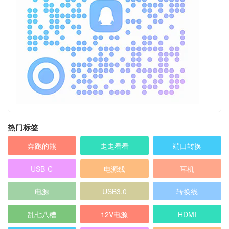
热门标签
奔跑的熊
走走看看
端口转换
USB-C
电源线
耳机
电源
USB3.0
转换线
乱七八糟
12V电源
HDMI