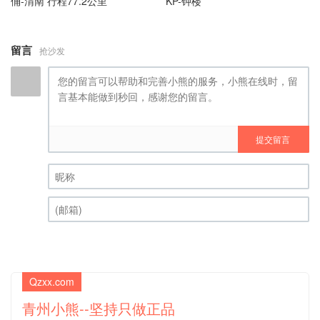
俑-渭南 行程77.2公里
KP-钟楼
留言
抢沙发
提交留言
昵称 (必填)
(邮箱) (必填)
Qzxx.com
青州小熊--坚持只做正品