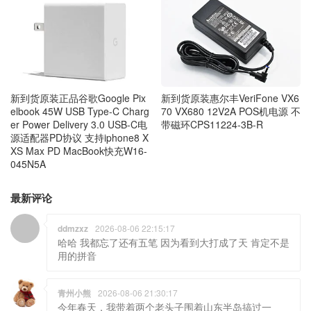
新到货原装正品谷歌Google Pix
新到货原装惠尔丰VeriFone VX6
elbook 45W USB Type-C Charg
70 VX680 12V2A POS机电源 不
er Power Delivery 3.0 USB-C电
带磁环CPS11224-3B-R
源适配器PD协议 支持iphone8 X
XS Max PD MacBook快充W16-
045N5A
最新评论
ddmzxz
2026-08-06 22:15:17
哈哈 我都忘了还有五笔 因为看到大打成了天 肯定不是
用的拼音
青州小熊
2026-08-06 21:30:17
今年春天，我带着两个老头子围着山东半岛搞过一