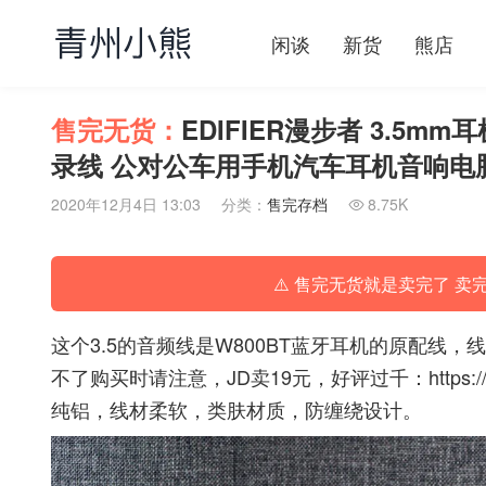
闲谈
新货
熊店
售完无货：
EDIFIER漫步者 3.5mm
录线 公对公车用手机汽车耳机音响电
2020年12月4日 13:03
分类：
售完存档
8.75K

⚠️ 售完无货就是卖完了 卖
这个3.5的音频线是W800BT蓝牙耳机的原配线，
不了购买时请注意，JD卖19元，好评过千：
https:
纯铝，线材柔软，类肤材质，防缠绕设计。