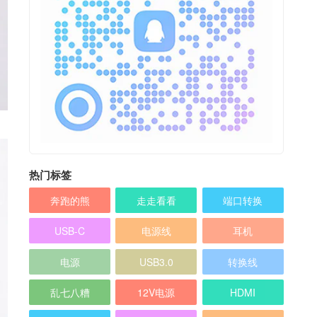
热门标签
奔跑的熊
走走看看
端口转换
USB-C
电源线
耳机
电源
USB3.0
转换线
乱七八糟
12V电源
HDMI