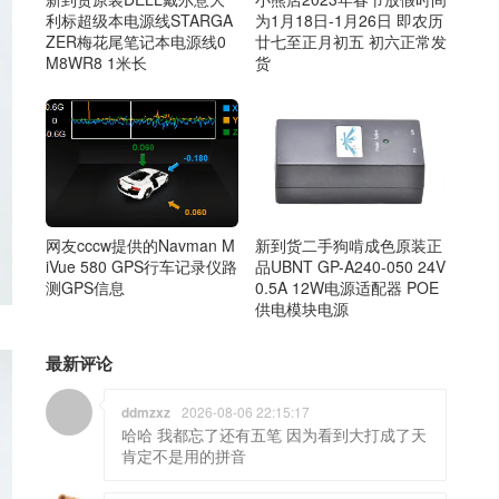
利标超级本电源线STARGA
为1月18日-1月26日 即农历
ZER梅花尾笔记本电源线0
廿七至正月初五 初六正常发
M8WR8 1米长
货
网友cccw提供的Navman M
新到货二手狗啃成色原装正
iVue 580 GPS行车记录仪路
品UBNT GP-A240-050 24V
测GPS信息
0.5A 12W电源适配器 POE
供电模块电源
最新评论
ddmzxz
2026-08-06 22:15:17
哈哈 我都忘了还有五笔 因为看到大打成了天
肯定不是用的拼音