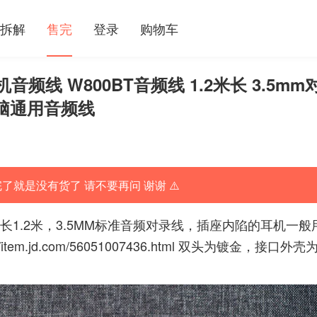
拆解
售完
登录
购物车
耳机音频线 W800BT音频线 1.2米长 3.5mm
脑通用音频线
完了就是没有货了 请不要再问 谢谢 ⚠️
线长1.2米，3.5MM标准音频对录线，插座内陷的耳机一般
//item.jd.com/56051007436.html
双头为镀金，接口外壳