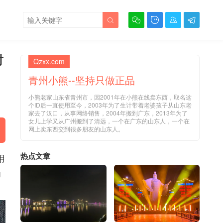





对
Qzxx.com
青州小熊--坚持只做正品
小熊老家山东省青州市，因2001年在小熊在线卖东西，取名这
个ID后一直使用至今，2003年为了生计带着老婆孩子从山东老
家去了汉口，从事网络销售，2004年搬到广东，2013年为了
女儿上学又从广州搬到了清远，一个在广东的山东人，一个在
网上卖东西交到很多朋友的山东人。
热点文章
用
为