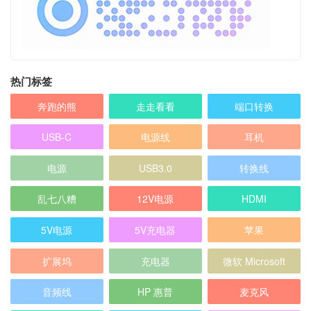
热门标签
奔跑的熊
走走看看
端口转换
USB-C
电源线
耳机
电源
USB3.0
转换线
乱七八糟
12V电源
HDMI
5V电源
5V充电器
苹果
扩展坞
充电器
微软 Microsoft
音频线
HP 惠普
麦克风