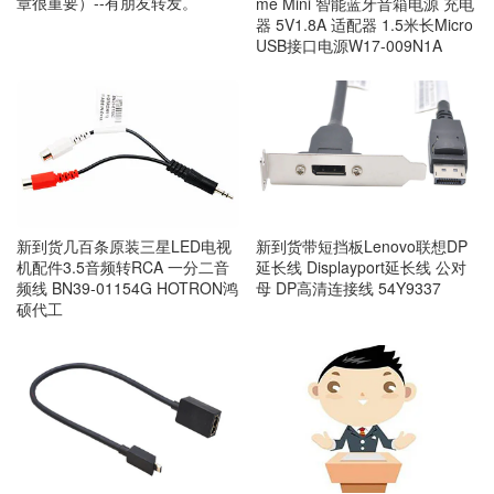
章很重要）--有朋友转发。
me Mini 智能蓝牙音箱电源 充电
器 5V1.8A 适配器 1.5米长Micro
USB接口电源W17-009N1A
新到货几百条原装三星LED电视
新到货带短挡板Lenovo联想DP
机配件3.5音频转RCA 一分二音
延长线 Displayport延长线 公对
频线 BN39-01154G HOTRON鸿
母 DP高清连接线 54Y9337
硕代工