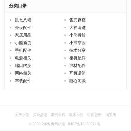
分类目录
乱七八糟
售完存档
外设配件
大神请进
家居用品
小熊拆解
小熊新货
小熊茶园
手机配件
技术分享
电源相关
相机配件
端口转换
线材配件
网络相关
耳机话筒
车载配件
随心闲谈
关于小熊
买前必读
商品售后
联系小熊
订阅更新
淘宝店
© 2003-2026
青州小熊
粤ICP备12089271号