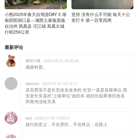
小熊2025年春天自驾游DAY 5 湖
坚持 没有什么不可能 毎天十公
南邵阳洞口县---湘西土家族苗族
里打卡 第一百零四周
自治州 凤凰县 沱江镇 凤凰古城
行程256公里
最新评论
青州小熊
2026-08-03 18:30:46
感谢科普。
ddmzxz
2026-07-31 16:12:11
其实西安不是长安改名改来的 长安一直是县级单位 西
安是长安县的“上级单位”改的名 就好比如果潍坊改名
和青州没啥关系
taki
2026-07-30 15:06:31
旅行的意义，不在景区，不在终点，在路上