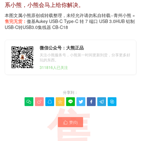
系小熊，小熊会马上给你解决。
本图文属小熊原创或转载整理，未经允许请勿私自转载--
青州小熊
»
售完无货：
傲基Aukey USB-C Type-C 转 7 端口 USB 3.0HUB 铝制
USB-C转USB3.0集线器 CB-C18
微信公众号：大熊正品
关注小熊服务号，小熊第一时间更新到货，分享更多好
玩的东西。
311816人已关注
分享到：









售
赞(
0
)
