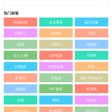
热门标签
奔跑的熊
走走看看
端口转换
USB-C
电源线
耳机
电源
USB3.0
转换线
乱七八糟
12V电源
HDMI
5V电源
5V充电器
苹果
扩展坞
充电器
微软 Microsoft
音频线
HP 惠普
麦克风
天线
网络
转换头
micro usb
电源插头
DC12V