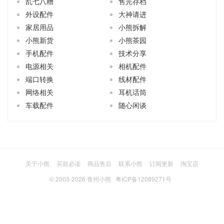
乱七八糟
售完存档
外设配件
大神请进
家居用品
小熊拆解
小熊新货
小熊茶园
手机配件
技术分享
电源相关
相机配件
端口转换
线材配件
网络相关
耳机话筒
车载配件
随心闲谈
关于小熊
买前必读
商品售后
联系小熊
订阅更新
淘宝店
© 2003-2026
青州小熊
粤ICP备12089271号