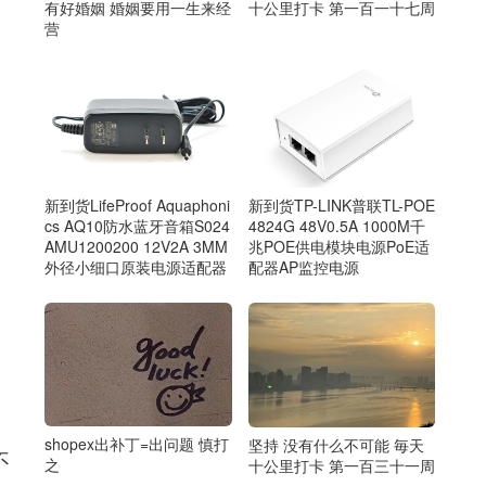
有好婚姻 婚姻要用一生来经
十公里打卡 第一百一十七周
营
新到货LifeProof Aquaphoni
新到货TP-LINK普联TL-POE
cs AQ10防水蓝牙音箱S024
4824G 48V0.5A 1000M千
AMU1200200 12V2A 3MM
兆POE供电模块电源PoE适
外径小细口原装电源适配器
配器AP监控电源
shopex出补丁=出问题 慎打
坚持 没有什么不可能 毎天
不
之
十公里打卡 第一百三十一周