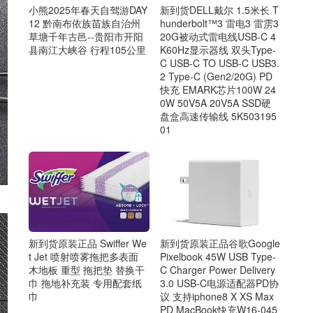
小熊2025年春天自驾游DAY
新到货DELL戴尔 1.5米长 T
12 黔南布依族苗族自治州
hunderbolt™3 雷电3 雷雳3
草塘千年古邑--贵阳市开阳
20G被动式雷电线USB-C 4
县南江大峡谷 行程105公里
K60Hz显示器线 双头Type-
C USB-C TO USB-C USB3.
2 Type-C (Gen2/20G) PD
快充 EMARK芯片100W 24
0W 50V5A 20V5A SSD硬
盘盒高速传输线 5K503195
01
新到货原装正品谷歌Google
新到货原装正品 Swiffer We
Pixelbook 45W USB Type-
t Jet 喷射喷雾拖把多表面
C Charger Power Delivery
木地板 重型 拖把垫 替换干
3.0 USB-C电源适配器PD协
巾 拖地补充装 专用配套纸
议 支持iphone8 X XS Max
巾
PD MacBook快充W16-045