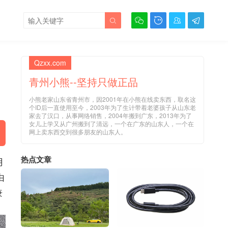





Qzxx.com
青州小熊--坚持只做正品
小熊老家山东省青州市，因2001年在小熊在线卖东西，取名这
个ID后一直使用至今，2003年为了生计带着老婆孩子从山东老
家去了汉口，从事网络销售，2004年搬到广东，2013年为了
女儿上学又从广州搬到了清远，一个在广东的山东人，一个在
网上卖东西交到很多朋友的山东人。
热点文章
用
由
兼