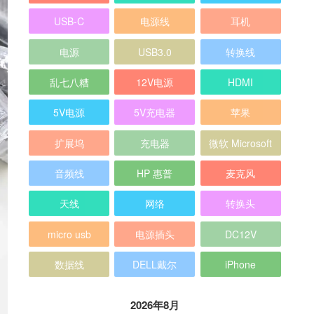
USB-C
电源线
耳机
电源
USB3.0
转换线
乱七八糟
12V电源
HDMI
5V电源
5V充电器
苹果
扩展坞
充电器
微软 Microsoft
音频线
HP 惠普
麦克风
天线
网络
转换头
micro usb
电源插头
DC12V
数据线
DELL戴尔
iPhone
2026年8月