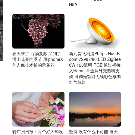
N5A
春天来了 万物复苏 又到了
新到货飞利浦Philips Hue Bl
满山花开的季节 用iphoneX
oom 72997/60 LED ZigBee
的人像技术拍的禾雀花
8W 120流明 RGB 通过桥接
入Homekit 金属外壳塑料支
架 可调光智能无线彩色氛围
灯气氛灯
转广州日报：两个好人却没
坚持 没有什么不可能 毎天