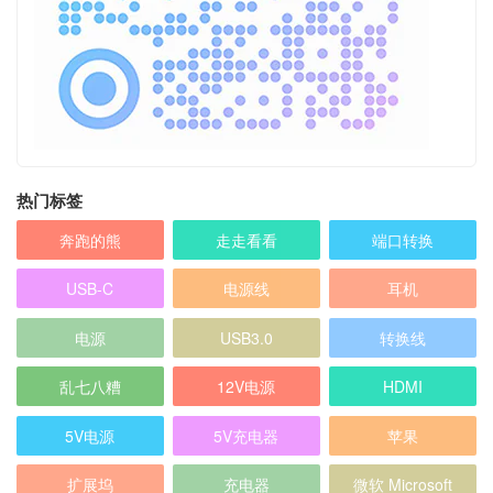
热门标签
奔跑的熊
走走看看
端口转换
USB-C
电源线
耳机
电源
USB3.0
转换线
乱七八糟
12V电源
HDMI
5V电源
5V充电器
苹果
扩展坞
充电器
微软 Microsoft