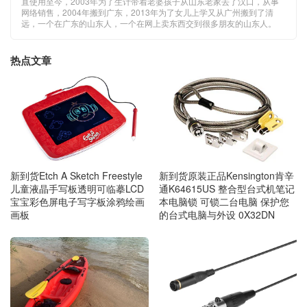
直使用至今，2003年为了生计带着老婆孩子从山东老家去了汉口，从事
网络销售，2004年搬到广东，2013年为了女儿上学又从广州搬到了清
远，一个在广东的山东人，一个在网上卖东西交到很多朋友的山东人。
热点文章
新到货原装正品Kensington肯辛
新到货Etch A Sketch Freestyle‎
通K64615US 整合型台式机笔记
儿童液晶手写板透明可临摹LCD
本电脑锁 可锁二台电脑 保护您
宝宝彩色屏电子写字板涂鸦绘画
的台式电脑与外设 0X32DN
画板