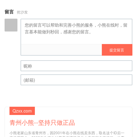
留言
抢沙发
提交留言
昵称 (必填)
(邮箱) (必填)
Qzxx.com
青州小熊--坚持只做正品
小熊老家山东省青州市，因2001年在小熊在线卖东西，取名这个ID后一