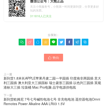
微信公众号：大熊正品
关注小熊服务号，小熊第一时间更新到货，分享更多好
玩的东西。
311816人已关注
分享到：









赞(
0
)

上一篇
新到货1.8米长APPLE苹果丹麦二园一半园插 印度南非两园插 意大
利三园插 澳大利亚大三插国标 瑞士菱形三园插 以色列三园插 英规
港标大三插 垃圾桶 Mac Pro电脑 品字电源供电线
下一篇
新到货欧姆尼 7号七号碱性电池七号 非充电电池 遥控器电池Omni
Remotes Power Alkaline AAA LR03 1.5V