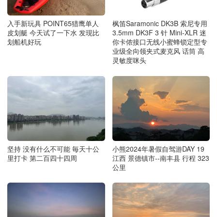
入手新玩具 POINT65猎鹰单人
枫笛Saramonic DK3B 索尼专用
皮划艇 今天试了一下水 发现比
3.5mm DK3F 3 针 Mini-XLR 迷
划船机好玩
你卡侬接口无线小蜜蜂锁定型专
业级全向领夹式麦克风 话筒 高
灵敏度咪头
坚持 没有什么不可能 毎天十公
小熊2024年暑假自驾游DAY 19
里打卡 第二百四十四周
江西 景德镇市--南丰县 行程 323
公里