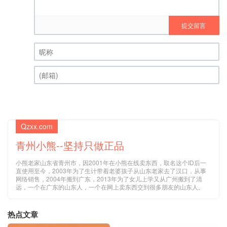
提交留言
昵称 (必填)
(邮箱) (必填)
Qzxx.com
青州小熊--坚持只做正品
小熊老家山东省青州市，因2001年在小熊在线卖东西，取名这个ID后一
直使用至今，2003年为了生计带着老婆孩子从山东老家去了汉口，从事
网络销售，2004年搬到广东，2013年为了女儿上学又从广州搬到了清
远，一个在广东的山东人，一个在网上卖东西交到很多朋友的山东人。
热点文章