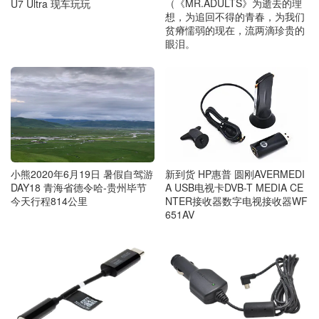
（《MR.ADULTS》为逝去的理
U7 Ultra 现车玩玩
想，为追回不得的青春，为我们
贫瘠懦弱的现在，流两滴珍贵的
眼泪。
新到货 HP惠普 圆刚AVERMEDI
小熊2020年6月19日 暑假自驾游
A USB电视卡DVB-T MEDIA CE
DAY18 青海省德令哈-贵州毕节
NTER接收器数字电视接收器WF
今天行程814公里
651AV