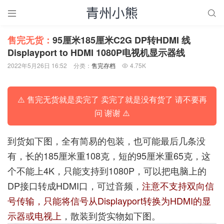


售完无货：
95厘米185厘米C2G DP转HDMI 线
Displayport to HDMI 1080P电视机显示器线
2022年5月26日 16:52
分类：
售完存档
4.75K

⚠️ 售完无货就是卖完了 卖完了就是没有货了 请不要再
问 谢谢 ⚠️
到货如下图，全有简易的包装，也可能最后几条没
有，长的185厘米重108克，短的95厘米重65克，这
个不能上4K，只能支持到1080P，可以把电脑上的
DP接口转成HDMI口，可过音频，
注意不支持双向信
号传输，只能将信号从Displayport转换为HDMI的显
示器或电视上
，散装到货实物如下图。