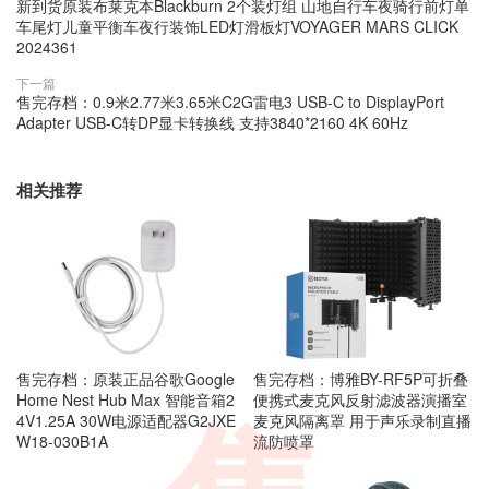
新到货原装布莱克本Blackburn 2个装灯组 山地自行车夜骑行前灯单
车尾灯儿童平衡车夜行装饰LED灯滑板灯VOYAGER MARS CLICK
2024361
下一篇
售完存档：0.9米2.77米3.65米C2G雷电3 USB-C to DisplayPort
Adapter USB-C转DP显卡转换线 支持3840*2160 4K 60Hz
相关推荐
售完存档：原装正品谷歌Google
售完存档：博雅BY-RF5P可折叠
Home Nest Hub Max 智能音箱2
便携式麦克风反射滤波器演播室
4V1.25A 30W电源适配器G2JXE
麦克风隔离罩 用于声乐录制直播
W18-030B1A
流防喷罩