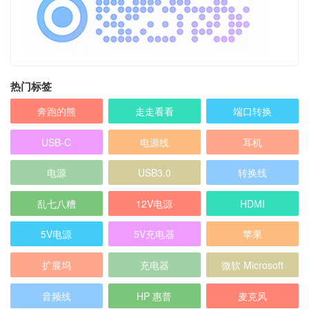
热门标签
奔跑的熊
走走看看
端口转换
USB-C
电源线
耳机
电源
USB3.0
转换线
乱七八糟
12V电源
HDMI
5V电源
5V充电器
苹果
扩展坞
充电器
微软 Microsoft
音频线
HP 惠普
麦克风