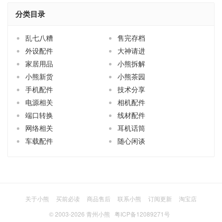
分类目录
乱七八糟
售完存档
外设配件
大神请进
家居用品
小熊拆解
小熊新货
小熊茶园
手机配件
技术分享
电源相关
相机配件
端口转换
线材配件
网络相关
耳机话筒
车载配件
随心闲谈
关于小熊
买前必读
商品售后
联系小熊
订阅更新
淘宝店
© 2003-2026
青州小熊
粤ICP备12089271号