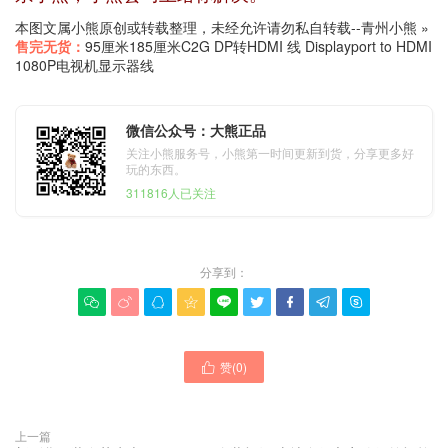
本图文属小熊原创或转载整理，未经允许请勿私自转载--
青州小熊
»
售完无货：
95厘米185厘米C2G DP转HDMI 线 Displayport to HDMI
1080P电视机显示器线
微信公众号：大熊正品
关注小熊服务号，小熊第一时间更新到货，分享更多好
玩的东西。
311816人已关注
分享到：









赞(
0
)

上一篇