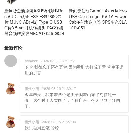
新到货全新原装ASUS华硕Hi-Re
新到货佳明Garmin Asus Micro-
s AUDIO认证 ESS ES9260Q晶
USB Car charger 5V-1A Power
片 MU3C-AD(M2) Type-C USB-
Cable车载充电器 GPS车充CLA
C转3.5mm耳机转接头 DAC转接
10D-050
器音频转接线MECA14025-0024
最新评论
ddmzxz
2026-08-06 22:15:17
哈哈 我都忘了还有五笔 因为看到大打成了天 肯定不是
用的拼音
青州小熊
2026-08-06 21:30:17
今年春天，我带着两个老头子围着山东半岛搞过一
圈，这个时间人太多了，回程广东，今天已到了江西
了。
青州小熊
2026-08-06 21:27:03
我只会用五笔 哈哈