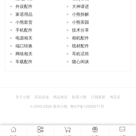
外设配件
大神请进
家居用品
小熊拆解
小熊新货
小熊茶园
手机配件
技术分享
电源相关
相机配件
端口转换
线材配件
网络相关
耳机话筒
车载配件
随心闲谈
关于小熊
买前必读
商品售后
联系小熊
订阅更新
淘宝店
© 2003-2026
青州小熊
粤ICP备12089271号