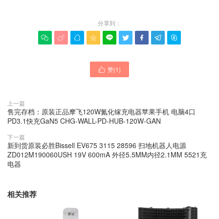
分享到：









赞(
1
)

上一篇
售完存档：原装正品摩飞120W氮化镓充电器苹果手机 电脑4口
PD3.1快充GaN5 CHG-WALL-PD-HUB-120W-GAN
下一篇
新到货原装必胜Bissell EV675 3115 28596 扫地机器人电源
ZD012M190060USH 19V 600mA 外径5.5MM内径2.1MM 5521充
电器
相关推荐