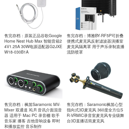
售完存档：原装正品谷歌Google
售完存档：博雅BY-RF5P可折叠
Home Nest Hub Max 智能音箱2
便携式麦克风反射滤波器演播室
4V1.25A 30W电源适配器G2JXE
麦克风隔离罩 用于声乐录制直播
W18-030B1A
流防喷罩
售完存档：枫笛Saramonic MV-
售完存档：Saramonic枫笛心型
Mixer 双通道 XLR 音讯介面混音
指向式3D麦克风 360度全方位S
器 适用于 Mac PC 录音棚 歌手
R-VRMIC录音室麦克风专业级舞
音乐家 播客 吉他音响设备 即时
台3D直播话筒麦克风
和播放监控 音乐制作