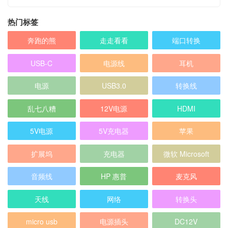
热门标签
奔跑的熊
走走看看
端口转换
USB-C
电源线
耳机
电源
USB3.0
转换线
乱七八糟
12V电源
HDMI
5V电源
5V充电器
苹果
扩展坞
充电器
微软 Microsoft
音频线
HP 惠普
麦克风
天线
网络
转换头
micro usb
电源插头
DC12V