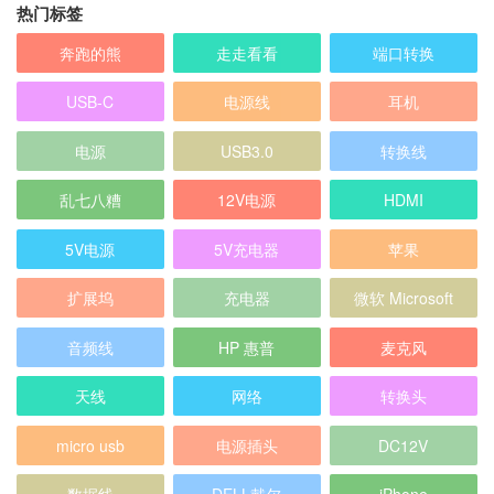
热门标签
奔跑的熊
走走看看
端口转换
USB-C
电源线
耳机
电源
USB3.0
转换线
乱七八糟
12V电源
HDMI
5V电源
5V充电器
苹果
扩展坞
充电器
微软 Microsoft
音频线
HP 惠普
麦克风
天线
网络
转换头
micro usb
电源插头
DC12V