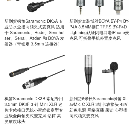
新到货枫笛Saramonic DK5A 专
新到货盒装博雅BOYA BY-P4 BY-
业防水全指向领夹式麦克风 适用
P4A 3.5MM接口TRRS BY-P4D
于 Saramonic、Rode、Sennhei
Lightning认证闪电口老iPhone麦
ser、Senal、Azden 和 BOYA 发
克风 可折叠手机外置麦克风
射器（带锁定 3.5mm 连接器）
枫笛Saramonic DK3B 索尼专用
新到货6米长Saramonic枫笛 XL
3.5mm DK3F 3 针 Mini-XLR 迷
avMic-C XLR 3针卡农接头 48V
你卡侬接口无线小蜜蜂锁定型专
幻象电源 网络直播 采访 心型指
业级全向领夹式麦克风 话筒 高
向式领夹麦克风
灵敏度咪头