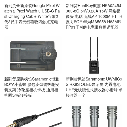
新到货全新原装Google Pixel W
新到货HuntKey航嘉 HKA02454
atch 2 Pixel Watch 3 USB-C Fa
003-8Q 54V0.28A 15W 网络摄
st Charging Cable White谷歌2
像头 电话 无线AP 1000M FTTH
代3代手表无线磁吸四触点充电
反向POE 华为MA5658 H83MR
器
PP01千M供电宽带数据适配器
新到货原装枫笛Saramonic博雅
新到货枫笛Saramonic UWMIC9
BOYA小蜜蜂 腰包麦弹簧热靴安
S RX9S OLED显示屏 内置电池
装支架 冷靴座相机卡板 通用相
UHF无线腰包式接收器小蜜蜂 单
机固定板转接板
接收器一个