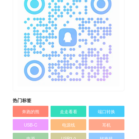
热门标签
奔跑的熊
走走看看
端口转换
USB-C
电源线
耳机
电源
USB3.0
转换线