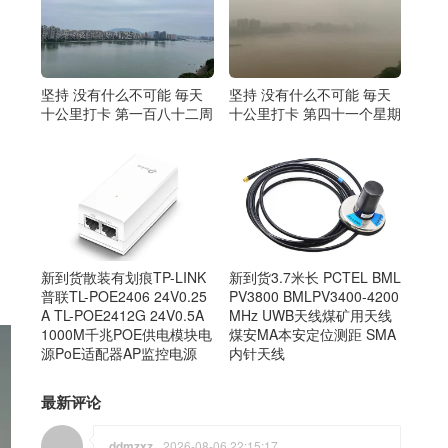
坚持 没有什么不可能 毎天
坚持 没有什么不可能 毎天
十公里打卡 第四十一个星期
十公里打卡 第一百八十二周
新到货散装有划痕TP-LINK
新到货3.7米长 PCTEL BML
普联TL-POE2406 24V0.25
PV3800 BMLPV3400-4200
A TL-POE2412G 24V0.5A
MHz UWB天线煤矿用天线
1000M千兆POE供电模块电
煤安MA本安定位测距 SMA
源PoE适配器AP监控电源
内针天线
最新评论
ddmzxz
2026-08-06 22:15:17