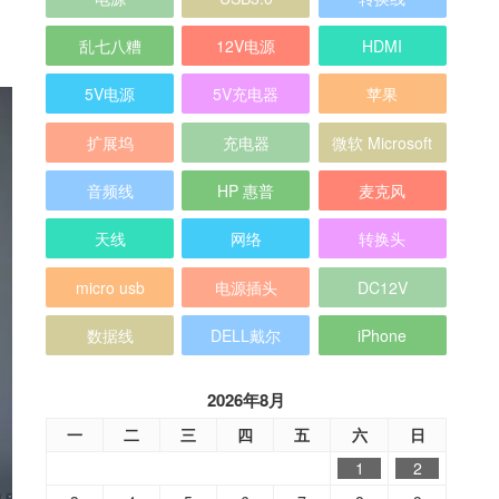
乱七八糟
12V电源
HDMI
5V电源
5V充电器
苹果
扩展坞
充电器
微软 Microsoft
音频线
HP 惠普
麦克风
天线
网络
转换头
micro usb
电源插头
DC12V
数据线
DELL戴尔
iPhone
2026年8月
一
二
三
四
五
六
日
1
2