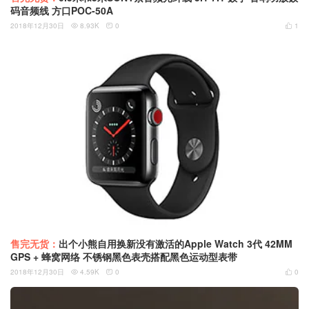
码音频线 方口POC-50A
2018年12月30日
8.93K
0
1



售完无货：
出个小熊自用换新没有激活的Apple Watch 3代 42MM
GPS + 蜂窝网络 不锈钢黑色表壳搭配黑色运动型表带
2018年12月30日
4.59K
0
0


