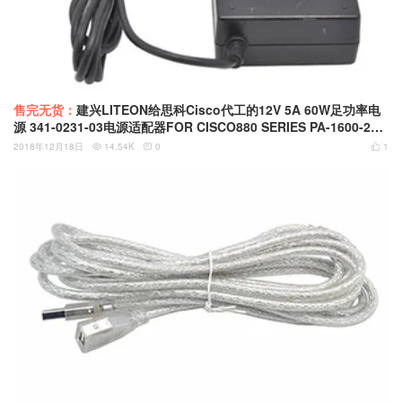
售完无货：
建兴LITEON给思科Cisco代工的12V 5A 60W足功率电
源 341-0231-03电源适配器FOR CISCO880 SERIES PA-1600-2A-
LF
2018年12月18日
14.54K
0
1


