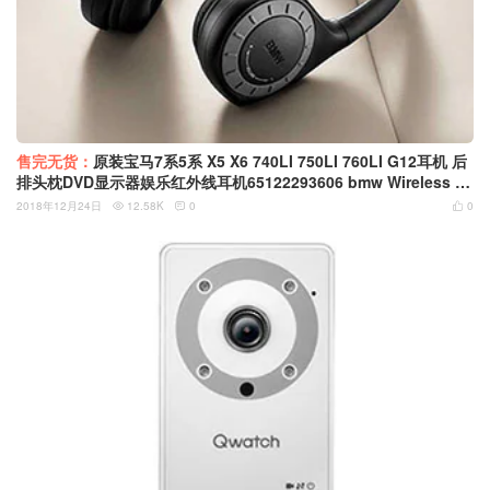
售完无货：
原装宝马7系5系 X5 X6 740LI 750LI 760LI G12耳机 后
排头枕DVD显示器娱乐红外线耳机65122293606 bmw Wireless H
eadphone
2018年12月24日
12.58K
0
0


