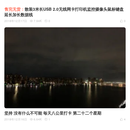
售完无货：
散装3米长USB 2.0无线网卡打印机监控摄像头鼠标键盘
延长加长数据线
2018年12月17日
7.94K
0
0



坚持 没有什么不可能 毎天八公里打卡 第二十二个星期
2018年12月16日
6.64K
1
4


