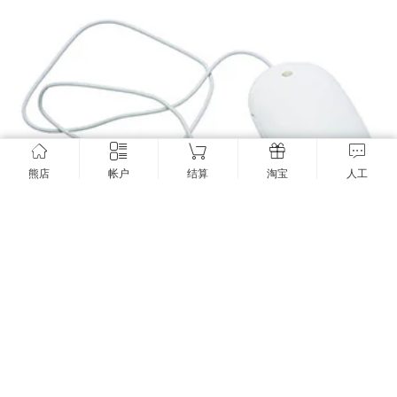
熊店
帐户
结算
淘宝
人工
售完无货：
二手原装正品APPLE苹果G4 G5 G6 A1152 Mighty Mo
use有线三键苹果鼠标
2018年12月12日
10.07K
0
3


