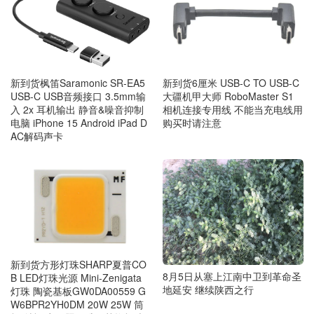
新到货枫笛Saramonic SR-EA5
新到货6厘米 USB-C TO USB-C
USB-C USB音频接口 3.5mm输
大疆机甲大师 RoboMaster S1
入 2x 耳机输出 静音&噪音抑制
相机连接专用线 不能当充电线用
电脑 iPhone 15 Android iPad D
购买时请注意
AC解码声卡
新到货方形灯珠SHARP夏普CO
8月5日从塞上江南中卫到革命圣
B LED灯珠光源 Mini-Zenigata
地延安 继续陕西之行
灯珠 陶瓷基板GW0DA00559 G
W6BPR2YH0DM 20W 25W 筒