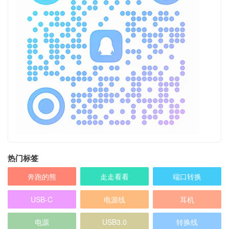
热门标签
奔跑的熊
走走看看
端口转换
USB-C
电源线
耳机
电源
USB3.0
转换线