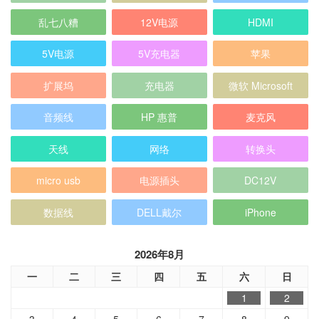
乱七八糟
12V电源
HDMI
5V电源
5V充电器
苹果
扩展坞
充电器
微软 Microsoft
音频线
HP 惠普
麦克风
天线
网络
转换头
micro usb
电源插头
DC12V
数据线
DELL戴尔
iPhone
2026年8月
一
二
三
四
五
六
日
1
2
3
4
5
6
7
8
9