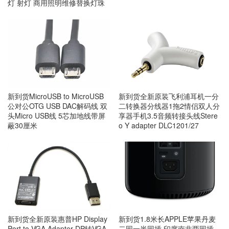
灯 射灯 商用照明维修替换灯珠
新到货MicroUSB to MicroUSB
新到货全新原装飞利浦耳机一分
公对公OTG USB DAC解码线 双
二转换器分线器1拖2情侣双人分
头Micro USB线 5芯加地线带屏
享器手机3.5音频转接头线Stere
蔽30厘米
o Y adapter DLC1201/27
新到货全新原装惠普HP Display
新到货1.8米长APPLE苹果丹麦
Port to VGA Adapter DP转VGA
二园一半园插 印度南非两园插