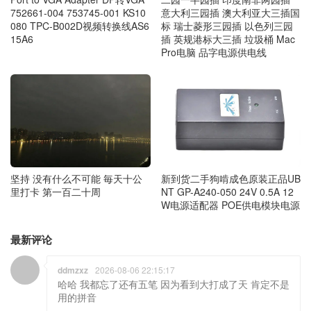
752661-004 753745-001 KS10
意大利三园插 澳大利亚大三插国
080 TPC-B002D视频转换线AS6
标 瑞士菱形三园插 以色列三园
15A6
插 英规港标大三插 垃圾桶 Mac
Pro电脑 品字电源供电线
坚持 没有什么不可能 毎天十公
新到货二手狗啃成色原装正品UB
里打卡 第一百二十周
NT GP-A240-050 24V 0.5A 12
W电源适配器 POE供电模块电源
最新评论
ddmzxz
2026-08-06 22:15:17
哈哈 我都忘了还有五笔 因为看到大打成了天 肯定不是
用的拼音