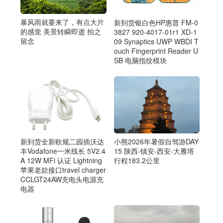
暴风雨就要来了，有点大片
新到货银白色HP惠普 FM-0
的感觉 美景转瞬即逝 拍之
3827 920-4017-01r1 XD-1
留念
09 Synaptics UWP WBDI T
ouch Fingerprint Reader U
SB 电脑指纹模块
新到货全新欧规二园插沃达
小熊2026年暑假自驾游DAY
丰Vodafone一米线长 5V2.4
15 陕西-镇安-西安-大雁塔
A 12W MFi 认证 Lightning
行程183.2公里
苹果老款接口travel charger
CCLGT24AW充电头电源充
电器