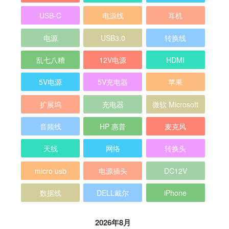
USB-C
电源线
耳机
电源
USB3.0
转换线
乱七八糟
12V电源
HDMI
5V电源
5V充电器
苹果
扩展坞
充电器
微软 Microsoft
音频线
HP 惠普
麦克风
天线
网络
转换头
micro usb
电源插头
DC12V
数据线
DELL戴尔
iPhone
2026年8月