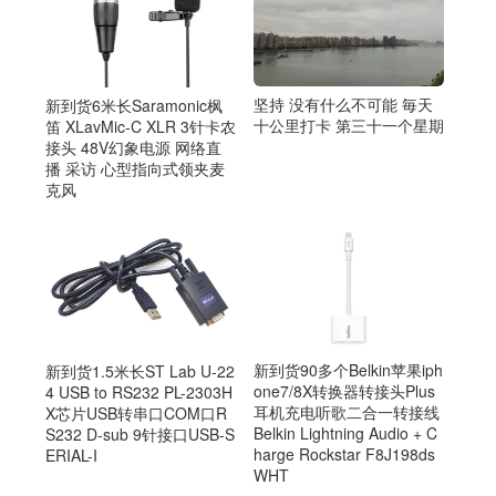
坚持 没有什么不可能 毎天
新到货6米长Saramonic枫
十公里打卡 第三十一个星期
笛 XLavMic-C XLR 3针卡农
接头 48V幻象电源 网络直
播 采访 心型指向式领夹麦
克风
新到货90多个Belkin苹果iph
新到货1.5米长ST Lab U-22
one7/8X转换器转接头Plus
4 USB to RS232 PL-2303H
耳机充电听歌二合一转接线
X芯片USB转串口COM口R
Belkin Lightning Audio + C
S232 D-sub 9针接口USB-S
harge Rockstar F8J198ds
ERIAL-I
WHT