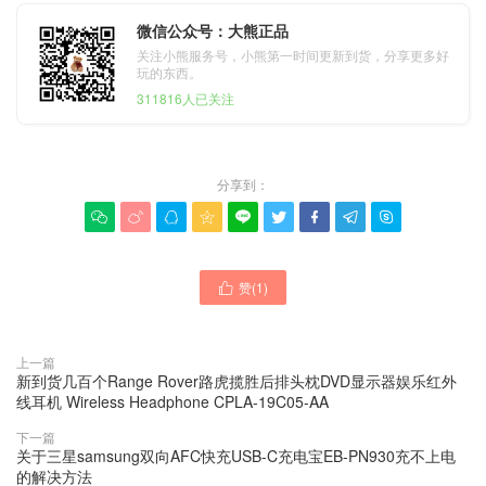
微信公众号：大熊正品
关注小熊服务号，小熊第一时间更新到货，分享更多好
玩的东西。
311816人已关注
分享到：









赞(
1
)

上一篇
新到货几百个Range Rover路虎揽胜后排头枕DVD显示器娱乐红外
线耳机 Wireless Headphone CPLA-19C05-AA
下一篇
关于三星samsung双向AFC快充USB-C充电宝EB-PN930充不上电
的解决方法