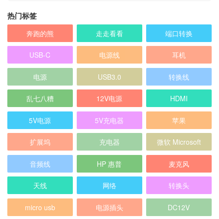
USB-C
电源线
耳机
电源
USB3.0
转换线
乱七八糟
12V电源
HDMI
5V电源
5V充电器
苹果
扩展坞
充电器
微软 Microsoft
音频线
HP 惠普
麦克风
天线
网络
转换头
micro usb
电源插头
DC12V
数据线
DELL戴尔
iPhone