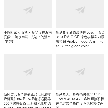
小熊陪家人 父母和岳父母在海南
新到货全新原装博世Bosch FMC
度假中 陵水南湾--去边上的清水
-210-DM-G-GR 绿色模拟室内报
湾转转
警按钮 Analog Indoor Alarm Pu
sh Button green color
新到货几百个原装正品飞利浦呼
新到货大厂库存高灵敏3015 3×
吸机配件557P 757P电源适配器
1.5MM 4013 4×1.3MM焊接驻极
550 750呼吸仪 止鼾机稳压电源
体电容式全指向麦克风咪芯传声
MW115RA1200N05 AC Adapte
器
r 12V5A电源
最新评论