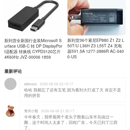
新到货36个索尼EP880 Z1 Z2 L
新到货全新国行盒装Microsoft S
50T/U L36H Z3 L55T Z4 充电
urface USB-C 转 DP DisplayPor
器5V1.5A 1277-2886R AC-040
t适配器 转换线 CYPD3120芯片
0-US
4K60Hz JVZ-00006 1859
最新评论
ddmzxz
2026-08-06 22:15:17
哈哈 我都忘了还有五笔 因为看到大打成了天 肯定不是
用的拼音
青州小熊
2026-08-06 21:30:17
今年春天，我带着两个老头子围着山东半岛搞过一
圈，这个时间人太多了，回程广东，今天已到了江西
了。