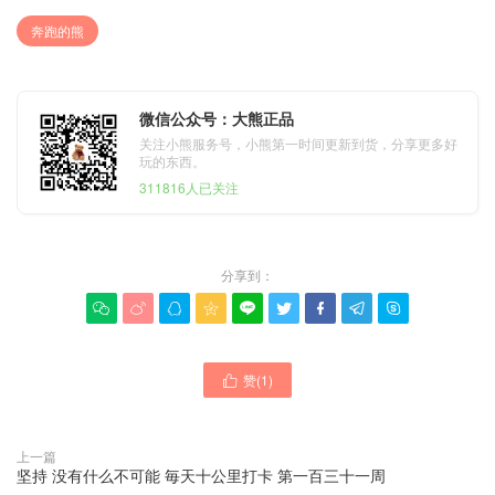
奔跑的熊
微信公众号：大熊正品
关注小熊服务号，小熊第一时间更新到货，分享更多好
玩的东西。
311816人已关注
分享到：









赞(
1
)

上一篇
坚持 没有什么不可能 毎天十公里打卡 第一百三十一周