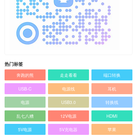
热门标签
奔跑的熊
走走看看
端口转换
USB-C
电源线
耳机
电源
USB3.0
转换线
乱七八糟
12V电源
HDMI
5V电源
5V充电器
苹果