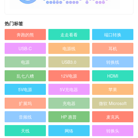
热门标签
奔跑的熊
走走看看
端口转换
USB-C
电源线
耳机
电源
USB3.0
转换线
乱七八糟
12V电源
HDMI
5V电源
5V充电器
苹果
扩展坞
充电器
微软 Microsoft
音频线
HP 惠普
麦克风
天线
网络
转换头