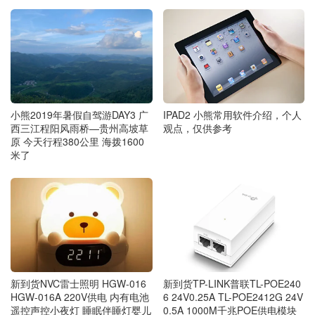
IPAD2 小熊常用软件介绍，个人
小熊2019年暑假自驾游DAY3 广
观点，仅供参考
西三江程阳风雨桥—贵州高坡草
原 今天行程380公里 海拨1600
米了
新到货NVC雷士照明 HGW‑016
新到货TP-LINK普联TL-POE240
HGW‑016A 220V供电 内有电池
6 24V0.25A TL-POE2412G 24V
遥控声控小夜灯 睡眠伴睡灯婴儿
0.5A 1000M千兆POE供电模块