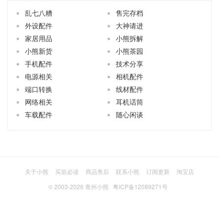
乱七八糟
售完存档
外设配件
大神请进
家居用品
小熊拆解
小熊新货
小熊茶园
手机配件
技术分享
电源相关
相机配件
端口转换
线材配件
网络相关
耳机话筒
车载配件
随心闲谈
关于小熊
买前必读
商品售后
联系小熊
订阅更新
淘宝店
© 2003-2026
青州小熊
粤ICP备12089271号