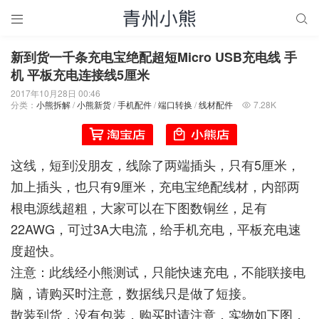


新到货一千条充电宝绝配超短Micro USB充电线 手
机 平板充电连接线5厘米
2017年10月28日 00:46
分类：
小熊拆解
/
小熊新货
/
手机配件
/
端口转换
/
线材配件
7.28K

这线，短到没朋友，线除了两端插头，只有5厘米，
加上插头，也只有9厘米，充电宝绝配线材，内部两
根电源线超粗，大家可以在下图数铜丝，足有
22AWG，可过3A大电流，给手机充电，平板充电速
度超快。
注意：此线经小熊测试，只能快速充电，不能联接电
脑，请购买时注意，数据线只是做了短接。
散装到货，没有包装，购买时请注意，实物如下图，