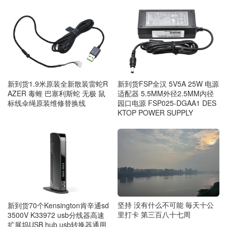
新到货1.9米原装全新散装雷蛇R
新到货FSP全汉 5V5A 25W 电源
AZER 毒蝰 巴塞利斯蛇 无极 鼠
适配器 5.5MM外径2.5MM内径
标线伞绳原装维修替换线
园口电源 FSP025-DGAA1 DES
KTOP POWER SUPPLY
坚持 没有什么不可能 毎天十公
新到货70个Kensington肯辛通sd
里打卡 第三百八十七周
3500V K33972 usb分线器高速
扩展坞USB hub usb转换器通用