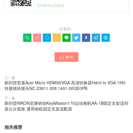
311816人已关注
分享到：









赞(
4
)

上一篇
新到货宏基Acer Micro HDMI转VGA 高清转换器Hdmi to VGA 15针
转接线转接头NC.23811.008 1401-00QE0PB
下一篇
新到货NIKON尼康钥动KeyMission170运动相机AA-1B固定支架适别
器云台底座 通用相机固定支架适配器
相关推荐