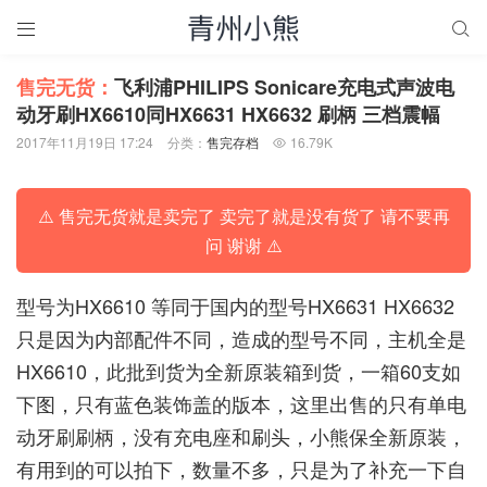


售完无货：
飞利浦PHILIPS Sonicare充电式声波电
动牙刷HX6610同HX6631 HX6632 刷柄 三档震幅
2017年11月19日 17:24
分类：
售完存档
16.79K

⚠️ 售完无货就是卖完了 卖完了就是没有货了 请不要再
问 谢谢 ⚠️
型号为HX6610 等同于国内的型号HX6631 HX6632
只是因为内部配件不同，造成的型号不同，主机全是
HX6610，此批到货为全新原装箱到货，一箱60支如
下图，只有蓝色装饰盖的版本，这里出售的只有单电
动牙刷刷柄，没有充电座和刷头，小熊保全新原装，
有用到的可以拍下，数量不多，只是为了补充一下自