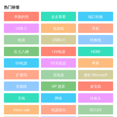
热门标签
奔跑的熊
走走看看
端口转换
USB-C
电源线
耳机
电源
USB3.0
转换线
乱七八糟
12V电源
HDMI
5V电源
5V充电器
苹果
扩展坞
充电器
微软 Microsoft
音频线
HP 惠普
麦克风
天线
网络
转换头
micro usb
电源插头
DC12V