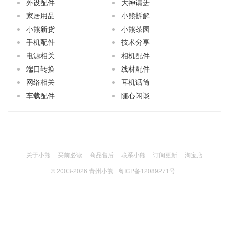
外设配件
大神请进
家居用品
小熊拆解
小熊新货
小熊茶园
手机配件
技术分享
电源相关
相机配件
端口转换
线材配件
网络相关
耳机话筒
车载配件
随心闲谈
关于小熊
买前必读
商品售后
联系小熊
订阅更新
淘宝店
© 2003-2026
青州小熊
粤ICP备12089271号