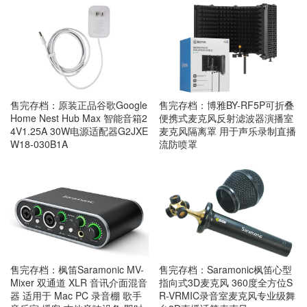
售完存档：原装正品谷歌Google
售完存档：博雅BY-RF5P可折叠
Home Nest Hub Max 智能音箱2
便携式麦克风反射滤波器演播室
4V1.25A 30W电源适配器G2JXE
麦克风隔离罩 用于声乐录制直播
W18-030B1A
流防喷罩
售完存档：枫笛Saramonic MV-
售完存档：Saramonic枫笛心型
Mixer 双通道 XLR 音讯介面混音
指向式3D麦克风 360度全方位S
器 适用于 Mac PC 录音棚 歌手
R-VRMIC录音室麦克风专业级舞