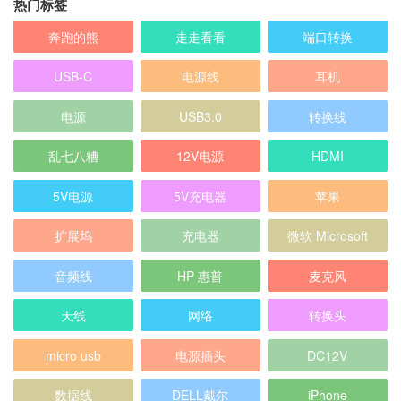
USB-C
电源线
耳机
电源
USB3.0
转换线
乱七八糟
12V电源
HDMI
5V电源
5V充电器
苹果
扩展坞
充电器
微软 Microsoft
音频线
HP 惠普
麦克风
天线
网络
转换头
micro usb
电源插头
DC12V
数据线
DELL戴尔
iPhone
2026年8月