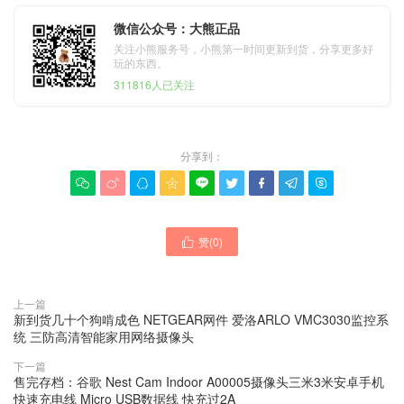
微信公众号：大熊正品
关注小熊服务号，小熊第一时间更新到货，分享更多好
玩的东西。
311816人已关注
分享到：









赞(
0
)

上一篇
新到货几十个狗啃成色 NETGEAR网件 爱洛ARLO VMC3030监控系
统 三防高清智能家用网络摄像头
下一篇
售完存档：谷歌 Nest Cam Indoor A00005摄像头三米3米安卓手机
快速充电线 Micro USB数据线 快充过2A