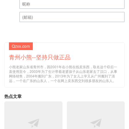
(邮箱) (必填)
Qzxx.com
青州小熊--坚持只做正品
小熊老家山东省青州市，因2001年在小熊在线卖东西，取名这个ID后一
直使用至今，2003年为了生计带着老婆孩子从山东老家去了汉口，从事
网络销售，2004年搬到广东，2013年为了女儿上学又从广州搬到了清
远，一个在广东的山东人，一个在网上卖东西交到很多朋友的山东人。
热点文章