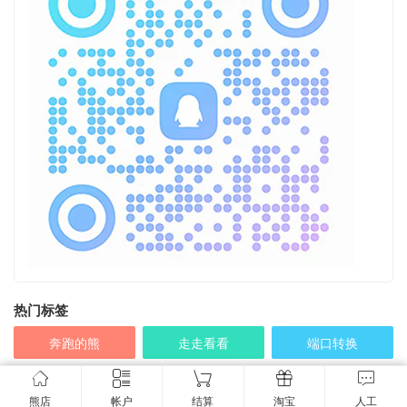
热门标签
奔跑的熊
走走看看
端口转换
USB-C
电源线
耳机
电源
USB3.0
转换线
熊店
帐户
结算
淘宝
人工
乱七八糟
12V电源
HDMI