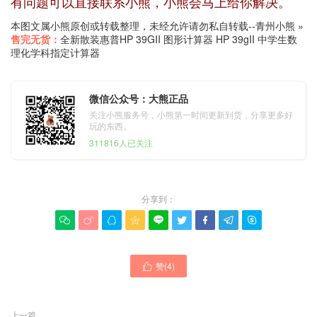
有问题可以直接联系小熊，小熊会马上给你解决。
本图文属小熊原创或转载整理，未经允许请勿私自转载--
青州小熊
»
售完无货：
全新散装惠普HP 39GII 图形计算器 HP 39gII 中学生数
理化学科指定计算器
微信公众号：大熊正品
关注小熊服务号，小熊第一时间更新到货，分享更多好
玩的东西。
311816人已关注
分享到：









赞(
4
)

上一篇