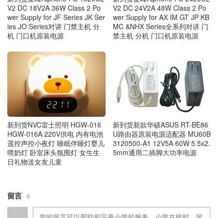
V2 DC 18V2A 36W Class 2 Po
V2 DC 24V2A 48W Class 2 Po
wer Supply for JF Series JK Ser
wer Supply for AX IM GT JP KB
ies JO Series对讲 门禁主机 分
MC &NHX Series全系列对讲 门
机 门口机原装电源
禁主机 分机 门口机原装电源
新到货新款华硕ASUS RT-BE86
新到货NVC雷士照明 HGW‑016
U路由器原装电源适配器 MU60B
HGW‑016A 220V供电 内有电池
3120500-A1 12V5A 60W 5.5x2.
遥控声控小夜灯 睡眠伴睡灯婴儿
5mm通用二插脚大功率电源
喂奶灯 卧室床头氛围灯 女生生
日礼物送女友儿童
留言
6