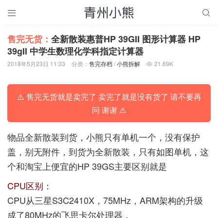


售完无货：
全新散装惠普HP 39GII 图形计算器 HP
39gII 中学生数理化学科指定计算器
2018年5月23日 11:33
分类：
售完存档
/
小熊拆解
21.69K

⚠️ 售完无货就是卖完了 卖完了就是没有货了 请不要再
问 谢谢 ⚠️
物品全新散装到货，小熊只有单机一个，没有保护
盖，别无附件，到货为全新散装，只有如图单机，这
个和淘宝上便宜的HP 39GS主要区别就是
CPU区别
：
CPU从三星S3C2410X，75MHz，ARM架构的升级
成了80MHz的飞思卡尔处理器，