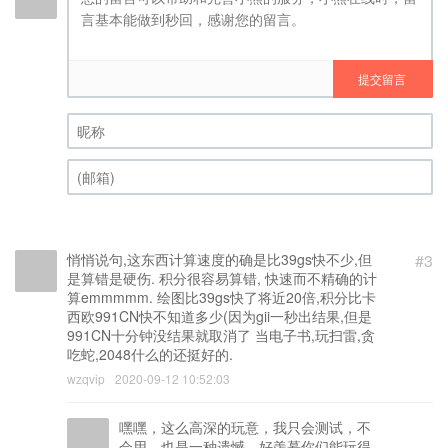
提交留言
昵称 (必填)
(邮箱) (必填)
悄悄说句,这东西计算速度的确是比39gs快不少,但
#3
是算错是硬伤. 积分很容易算错, 快速而不精确的计
算emmmmm. 绘图比39gs快了将近20倍,积分比卡
西欧991CN快不知道多少(因为gii一秒出结果,但是
991CN十分钟没结果就取消了 当电子书,玩扫雷,贪
吃蛇,2048什么的还挺好的.
wzqvip
2020-09-12 10:52:03
嘿嘿，这么高深的玩意，我只会测试，不
会用，也是一种遗憾，好羡慕你们能玩得