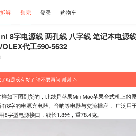
拆解
售完
登录
购物车
Mini 8字电源线 两孔线 八字线 笔记本电源
 VOLEX代工590-5632
K
完了就是没有货了 请不要再问 谢谢 ⚠️
如下图到货的，此线是苹果MiniMac苹果台式机上的
有8字的电源充电器、音响等电器与交流插座， 广泛用
所用8字型电源接口，线长1.8米，重78.4克。