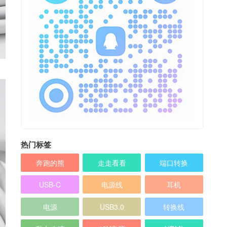
热门标签
奔跑的熊
走走看看
端口转换
USB-C
电源线
耳机
电源
USB3.0
转换线