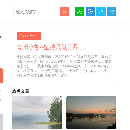





线
Qzxx.com
青州小熊--坚持只做正品
小熊老家山东省青州市，因2001年在小熊在线卖东西，取名这
个ID后一直使用至今，2003年为了生计带着老婆孩子从山东老
家去了汉口，从事网络销售，2004年搬到广东，2013年为了
女儿上学又从广州搬到了清远，一个在广东的山东人，一个在
网上卖东西交到很多朋友的山东人。
热点文章
原
于