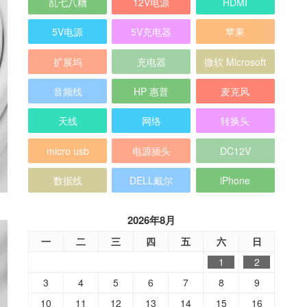
乱七八糟
12V电源
HDMI
5V电源
5V充电器
苹果
扩展坞
充电器
微软 Microsoft
音频线
HP 惠普
麦克风
天线
网络
转换头
micro usb
电源插头
DC12V
数据线
DELL戴尔
iPhone
2026年8月
一
二
三
四
五
六
日
1
2
3
4
5
6
7
8
9
10
11
12
13
14
15
16