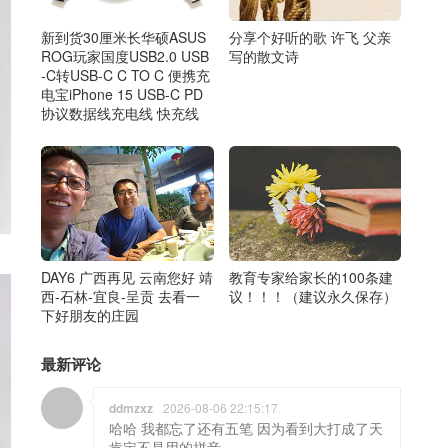
新到货30厘米长华硕ASUS
分享个好听的歌 许飞 父亲
ROG玩家国度USB2.0 USB
写的散文诗
-C转USB-C C TO C 便携充
电宝iPhone 15 USB-C PD
协议数据线充电线 快充线
DAY6 广西再见 云南您好 靖
教育专家给家长的100条建
西-石林-宜良-呈贡 去看一
议！！！（建议永久保存）
下好朋友的庄园
最新评论
ddmzxz
2026-08-06 22:15:17
哈哈 我都忘了还有五笔 因为看到大打成了天
肯定不是用的拼音