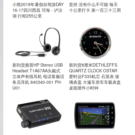
小熊2019年暑假自驾游DAY
坚持 没有什么不可能 毎天
16-17四川西昌 邛海 - 泸沽
十公里打卡 第一百三十三周
湖 行程255公里
新到货惠普HP Stereo USB
新到货8厘米DETHLEFFS
Headset T1A67AA头戴式
QUARTZ CLOCK OSTAR
立体声有线耳机 电话客服话
爱时达F333机芯 石英表 玻
务员耳机 840340-001 PH-
璃表盖 大篷车房车车载表盘
U01
桌面摆件小时钟