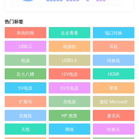
热门标签
奔跑的熊
走走看看
端口转换
USB-C
电源线
耳机
电源
USB3.0
转换线
乱七八糟
12V电源
HDMI
5V电源
5V充电器
苹果
扩展坞
充电器
微软 Microsoft
音频线
HP 惠普
麦克风
天线
网络
转换头