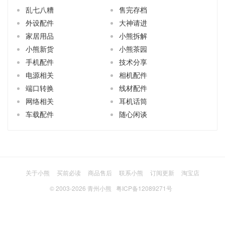
乱七八糟
售完存档
外设配件
大神请进
家居用品
小熊拆解
小熊新货
小熊茶园
手机配件
技术分享
电源相关
相机配件
端口转换
线材配件
网络相关
耳机话筒
车载配件
随心闲谈
关于小熊
买前必读
商品售后
联系小熊
订阅更新
淘宝店
© 2003-2026
青州小熊
粤ICP备12089271号