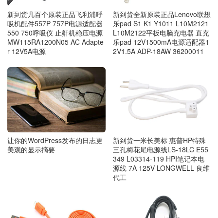
新到货几百个原装正品飞利浦呼
新到货全新原装正品Lenovo联想
吸机配件557P 757P电源适配器
乐pad S1 K1 Y1011 L10M2121
550 750呼吸仪 止鼾机稳压电源
L10M2122平板电脑充电器 直充
MW115RA1200N05 AC Adapte
乐pad 12V1500mA电源适配器1
r 12V5A电源
2V1.5A ADP-18AW 36200011
让你的WordPress发布的日志更
新到货一米长美标 惠普HP特殊
美观的显示摘要
三孔梅花尾电源线LS-18LC E55
349 L03314-119 HPI笔记本电
源线 7A 125V LONGWELL 良维
代工