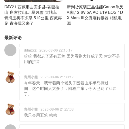
DAY21 西藏那曲安多县-妥巨拉
新到货原装正品佳能Canon单反
山-唐古拉山口-暴风雪-大堵车-
相机12.6V 5A AC-E19 EOS-1D
青海玉树不冻泉 512公里 西藏再
X Mark III交流电转接器 相机电
见 青海我又来了
源
最新评论
ddmzxz
2026-08-06 22:15:17
哈哈 我都忘了还有五笔 因为看到大打成了天 肯定不是
用的拼音
青州小熊
2026-08-06 21:30:17
今年春天，我带着两个老头子围着山东半岛搞过一
圈，这个时间人太多了，回程广东，今天已到了江西
了。
青州小熊
2026-08-06 21:27:03
我只会用五笔 哈哈