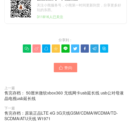
关注小熊服务号，小熊第一时间更新到货，分享更多好
玩的东西。
311816人已关注
分享到：









赞(
0
)

上一篇
售完存档： 50厘米微软xbox360 无线网卡usb延长线 usb公对母液
晶电视usb延长线
下一篇
售完存档：原装正品LTE 4G 3G天线GSM/CDMA/WCDMA/TD-
SCDMA/ATU天线 W1971