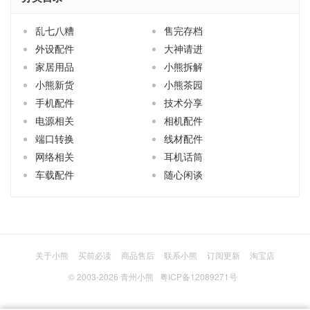
乱七八糟
售完存档
外设配件
大神请进
家居用品
小熊拆解
小熊新货
小熊茶园
手机配件
技术分享
电源相关
相机配件
端口转换
线材配件
网络相关
耳机话筒
车载配件
随心闲谈
关于小熊
买前必读
商品售后
联系小熊
订阅更新
淘宝店
© 2003-2026
青州小熊
粤ICP备12089271号