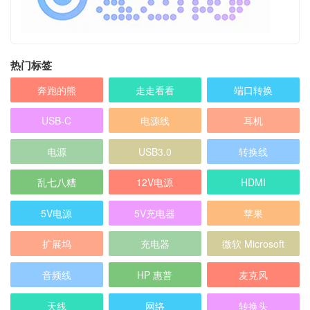
热门标签
奔跑的熊
走走看看
端口转换
USB-C
电源线
耳机
电源
USB3.0
转换线
乱七八糟
12V电源
HDMI
5V电源
5V充电器
苹果
扩展坞
充电器
微软 Microsoft
音频线
HP 惠普
麦克风
天线
网络
转换头