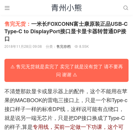


售完无货：
一米长FOXCONN富士康原装正品USB-C
Type-C to DisplayPort接口显卡显卡器转普通DP接
口
2018年11月28日 09:08
分类：
售完存档
8.55K

⚠️ 售完无货就是卖完了 卖完了就是没有货了 请不要再
问 谢谢 ⚠️
不清楚那款显卡或显示器上的配件，这个不能用在苹
果的MACBOOK的雷电三接口上，只是一个和Type-c
接口样子一样的标准DP线，这样说可能有点绕口，
就是说另一端无芯片，只是把DP接口换成了Type-C
的样子,算是
专用线，买前一定做一下功课，这个可