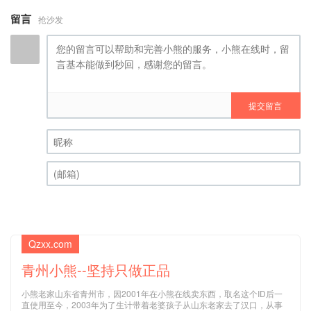
留言
抢沙发
提交留言
昵称 (必填)
(邮箱) (必填)
Qzxx.com
青州小熊--坚持只做正品
小熊老家山东省青州市，因2001年在小熊在线卖东西，取名这个ID后一
直使用至今，2003年为了生计带着老婆孩子从山东老家去了汉口，从事