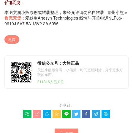
你解决。
本图文属小熊原创或转载整理，未经允许请勿私自转载--
青州小熊
»
售完无货：
爱默生Artesyn Technologies 线性与开关电源NLP65-
9610J 5V7.5A 15V2.2A 60W
电源
微信公众号：大熊正品
关注小熊服务号，小熊第一时间更新到货，分享更多好
玩的东西。
311816人已关注
分享到：








