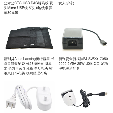
公对公OTG USB DAC解码线 双
女人必转）
头Micro USB线 5芯加地线带屏
蔽30厘米
新到货Altec Lansing奥特蓝星 长
新到货全新福佳FJ-SW2017050
条音箱收纳袋 长28厘米宽18厘
5000 5V5A 25W USB-C口 足功
米 长方形蓝牙音箱 单反镜头 收
率电源适配器
纳束口小布袋 收纳整理布袋