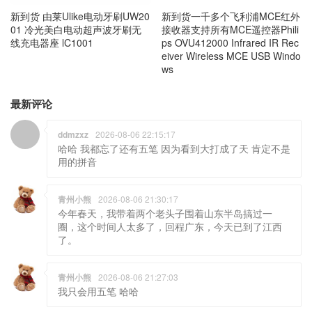
新到货 由莱Ulike电动牙刷UW20
新到货一千多个飞利浦MCE红外
01 冷光美白电动超声波牙刷无
接收器支持所有MCE遥控器Phili
线充电器座 lC1001
ps OVU412000 Infrared IR Rec
eiver Wireless MCE USB Windo
ws
最新评论
ddmzxz
2026-08-06 22:15:17
哈哈 我都忘了还有五笔 因为看到大打成了天 肯定不是
用的拼音
青州小熊
2026-08-06 21:30:17
今年春天，我带着两个老头子围着山东半岛搞过一
圈，这个时间人太多了，回程广东，今天已到了江西
了。
青州小熊
2026-08-06 21:27:03
我只会用五笔 哈哈