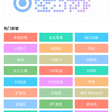
热门标签
奔跑的熊
走走看看
端口转换
USB-C
电源线
耳机
电源
USB3.0
转换线
乱七八糟
12V电源
HDMI
5V电源
5V充电器
苹果
扩展坞
充电器
微软 Microsoft
音频线
HP 惠普
麦克风