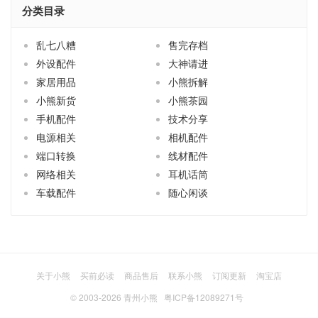
分类目录
乱七八糟
售完存档
外设配件
大神请进
家居用品
小熊拆解
小熊新货
小熊茶园
手机配件
技术分享
电源相关
相机配件
端口转换
线材配件
网络相关
耳机话筒
车载配件
随心闲谈
关于小熊
买前必读
商品售后
联系小熊
订阅更新
淘宝店
© 2003-2026
青州小熊
粤ICP备12089271号