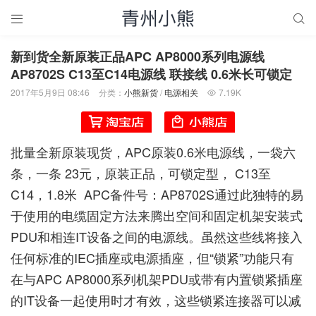


新到货全新原装正品APC AP8000系列电源线
AP8702S C13至C14电源线 联接线 0.6米长可锁定
2017年5月9日 08:46
分类：
小熊新货
/
电源相关
7.19K

批量全新原装现货，APC原装0.6米电源线，一袋六
条，一条 23元，原装正品，可锁定型， C13至
C14，1.8米 APC备件号：AP8702S通过此独特的易
于使用的电缆固定方法来腾出空间和固定机架安装式
PDU和相连IT设备之间的电源线。虽然这些线将接入
任何标准的IEC插座或电源插座，但“锁紧”功能只有
在与APC AP8000系列机架PDU或带有内置锁紧插座
的IT设备一起使用时才有效，这些锁紧连接器可以减