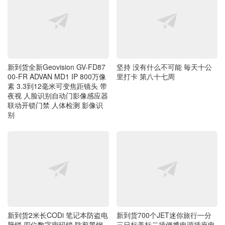
新到货全新Geovision GV-FD87
坚持 没有什么不可能 毎天十公
00-FR ADVAN MD1 IP 800万像
里打卡 第八十七周
素 3.3到12毫米可变焦距镜头 带
夜视 人脸识别自动门影像感应器
联动开锁门禁 人体检测 影像识
别
新到货2米长CODi 笔记本防盗电
新到货700个JET迷你旅行一分
脑锁 四位数字密码锁 防剪黑钢
三日标美标二插便携电源插座电