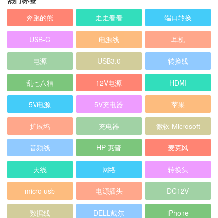
热门标签
奔跑的熊
走走看看
端口转换
USB-C
电源线
耳机
电源
USB3.0
转换线
乱七八糟
12V电源
HDMI
5V电源
5V充电器
苹果
扩展坞
充电器
微软 Microsoft
音频线
HP 惠普
麦克风
天线
网络
转换头
micro usb
电源插头
DC12V
数据线
DELL戴尔
iPhone