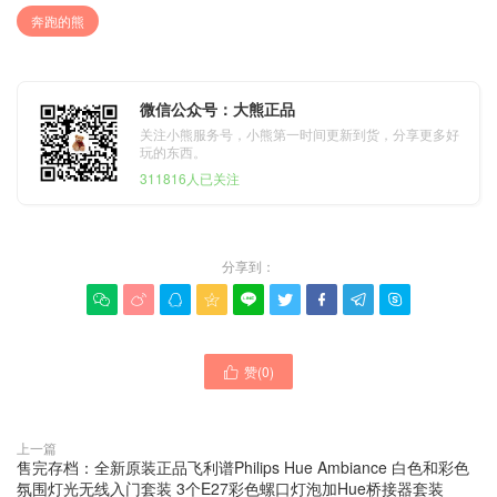
奔跑的熊
微信公众号：大熊正品
关注小熊服务号，小熊第一时间更新到货，分享更多好
玩的东西。
311816人已关注
分享到：









赞(
0
)

上一篇
售完存档：全新原装正品飞利谱Philips Hue Ambiance 白色和彩色
氛围灯光无线入门套装 3个E27彩色螺口灯泡加Hue桥接器套装