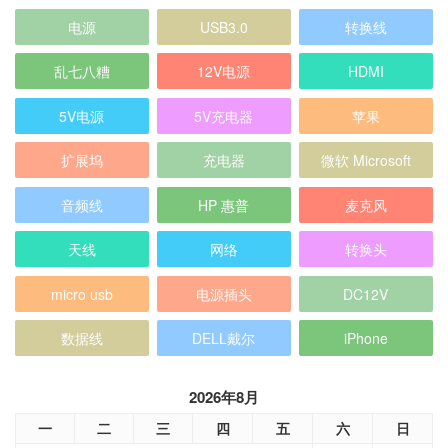
电源
USB3.0
转换线
乱七八糟
12V电源
HDMI
5V电源
5V充电器
苹果
扩展坞
充电器
微软 Microsoft
音频线
HP 惠普
麦克风
天线
网络
转换头
micro usb
电源插头
DC12V
数据线
DELL戴尔
iPhone
2026年8月
一
二
三
四
五
六
日
1
2