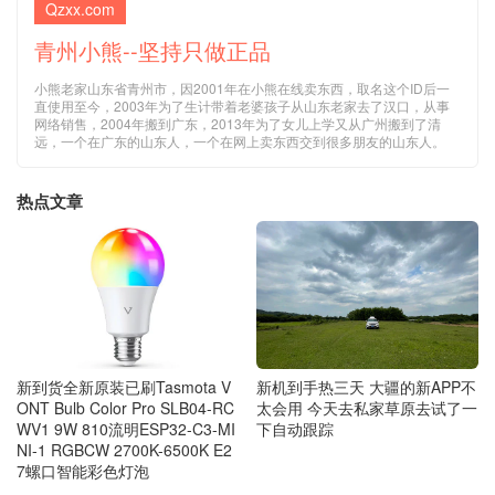
Qzxx.com
青州小熊--坚持只做正品
小熊老家山东省青州市，因2001年在小熊在线卖东西，取名这个ID后一
直使用至今，2003年为了生计带着老婆孩子从山东老家去了汉口，从事
网络销售，2004年搬到广东，2013年为了女儿上学又从广州搬到了清
远，一个在广东的山东人，一个在网上卖东西交到很多朋友的山东人。
热点文章
新到货全新原装已刷Tasmota V
新机到手热三天 大疆的新APP不
ONT Bulb Color Pro SLB04-RC
太会用 今天去私家草原去试了一
WV1 9W 810流明ESP32-C3-MI
下自动跟踪
NI-1 RGBCW 2700K-6500K E2
7螺口智能彩色灯泡