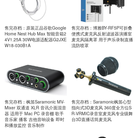
售完存档：原装正品谷歌Google
售完存档：博雅BY-RF5P可折叠
Home Nest Hub Max 智能音箱2
便携式麦克风反射滤波器演播室
4V1.25A 30W电源适配器G2JXE
麦克风隔离罩 用于声乐录制直播
W18-030B1A
流防喷罩
售完存档：枫笛Saramonic MV-
售完存档：Saramonic枫笛心型
Mixer 双通道 XLR 音讯介面混音
指向式3D麦克风 360度全方位S
器 适用于 Mac PC 录音棚 歌手
R-VRMIC录音室麦克风专业级舞
音乐家 播客 吉他音响设备 即时
台3D直播话筒麦克风
和播放监控 音乐制作