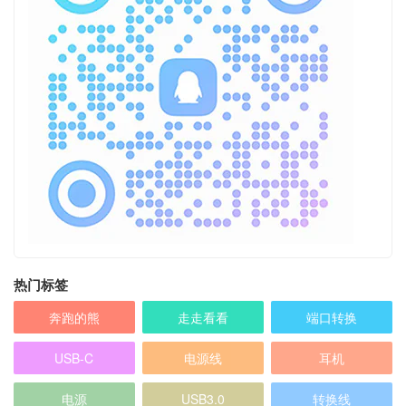
热门标签
奔跑的熊
走走看看
端口转换
USB-C
电源线
耳机
电源
USB3.0
转换线