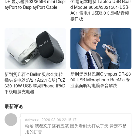
DP 显示器线03X6596 mini Displ
01笔记本电脑 Laptop USB Boar
ayPort to DisplayPort Cable
d Modue 6050A3321501-USB-
A01 雷电4 USB3.0 3.5MM音频
接口板
新到货奥林巴斯Olympus DR-23
新到货几百个Belkin贝尔金旋转
00 USB Microphone RecMic 专
插头充电器5V2.1A(2.1安培)F8Z
业桌面听写电脑录音解决
630 10W USB 苹果iPhone IPAD
平板电脑充电器
最新评论
ddmzxz
2026-08-06 22:15:17
哈哈 我都忘了还有五笔 因为看到大打成了天 肯定不是
用的拼音