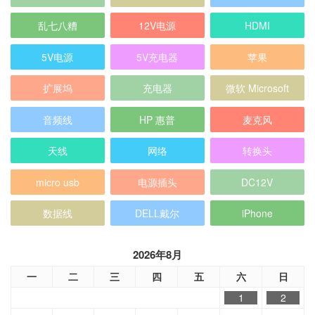
乱七八糟
12V电源
HDMI
5V电源
5V充电器
苹果
扩展坞
充电器
微软 Microsoft
音频线
HP 惠普
麦克风
天线
网络
转换头
micro usb
电源插头
DC12V
数据线
DELL戴尔
iPhone
2026年8月
一
二
三
四
五
六
日
1
2