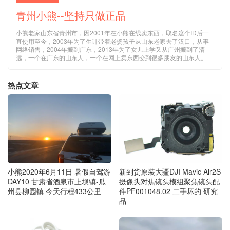
青州小熊--坚持只做正品
小熊老家山东省青州市，因2001年在小熊在线卖东西，取名这个ID后一
直使用至今，2003年为了生计带着老婆孩子从山东老家去了汉口，从事
网络销售，2004年搬到广东，2013年为了女儿上学又从广州搬到了清
远，一个在广东的山东人，一个在网上卖东西交到很多朋友的山东人。
热点文章
小熊2020年6月11日 暑假自驾游
新到货原装大疆DJI Mavic Air2S
DAY10 甘肃省酒泉市上坝镇-瓜
摄像头对焦镜头模组聚焦镜头配
州县柳园镇 今天行程433公里
件PF001048.02 二手坏的 研究
品