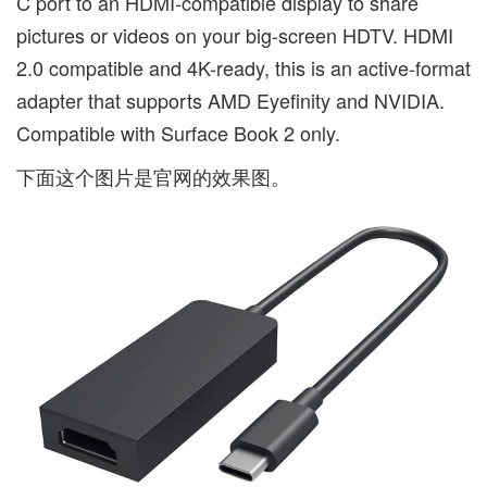
C port to an HDMI-compatible display to share
pictures or videos on your big-screen HDTV. HDMI
2.0 compatible and 4K-ready, this is an active-format
adapter that supports AMD Eyefinity and NVIDIA.
Compatible with Surface Book 2 only.
下面这个图片是官网的效果图。