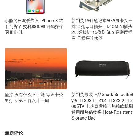
小熊的日淘爱粪叉 iPhone X 终
新到货15针笔记本VGA显卡头三
于到货了 交税996.98 开箱拍个
排15孔母口插头 HD15MINI插头
图 咔咔咔
2排焊接针 15位D-Sub 高密度插
座 母插座连接器
坚持 没有什么不可能 毎天十公
新到货原装正品Shark SmoothSt
里打卡 第三百八十一周
yle HT202 HT212 HT222 XHT2
00STA 电热直发梳加热梳吹机刷
通用耐热储物袋 Heat-Resistant
Storage Bag
最新评论