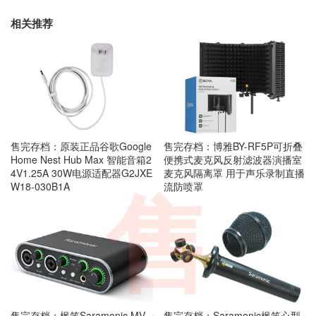
相关推荐
售完存档：原装正品谷歌Google
售完存档：博雅BY-RF5P可折叠
Home Nest Hub Max 智能音箱2
便携式麦克风反射滤波器演播室
4V1.25A 30W电源适配器G2JXE
麦克风隔离罩 用于声乐录制直播
W18-030B1A
流防喷罩
售
售完存档：枫笛Saramonic MV-
售完存档：Saramonic枫笛心型