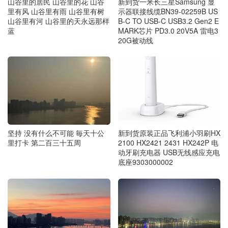
新到货一米长三星Samsung 显
山谷里的居民 山谷里的花 山谷
示器联接线缆BN39-02259B US
里有风 山谷里有雨 山谷里有树
B-C TO USB-C USB3.2 Gen2 E
山谷里有河 山谷里的天永远那样
MARK芯片 PD3.0 20V5A 雷电3
蓝
20G被动线
坚持 没有什么不可能 毎天十公
新到货原装正品飞利浦小羽刷HX
里打卡 第二百三十五周
2100 HX2421 2431 HX242P 电
动牙刷充电器 USB无线感应充电
底座9303000002