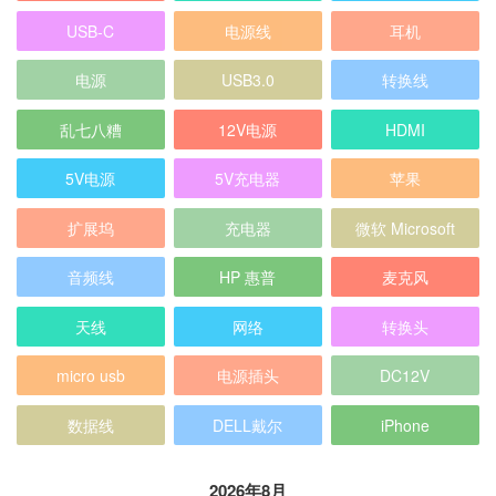
USB-C
电源线
耳机
电源
USB3.0
转换线
乱七八糟
12V电源
HDMI
5V电源
5V充电器
苹果
扩展坞
充电器
微软 Microsoft
音频线
HP 惠普
麦克风
天线
网络
转换头
micro usb
电源插头
DC12V
数据线
DELL戴尔
iPhone
2026年8月