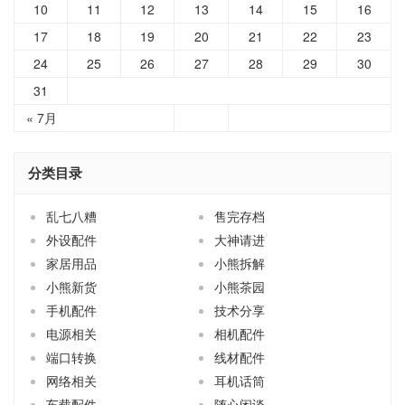
10
11
12
13
14
15
16
17
18
19
20
21
22
23
24
25
26
27
28
29
30
31
« 7月
分类目录
乱七八糟
售完存档
外设配件
大神请进
家居用品
小熊拆解
小熊新货
小熊茶园
手机配件
技术分享
电源相关
相机配件
端口转换
线材配件
网络相关
耳机话筒
车载配件
随心闲谈