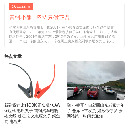
Qzxx.com
青州小熊--坚持只做正品
小熊老家山东省青州市，因2001年在小熊在线卖东西，取名这个ID后一
直使用至今，2003年为了生计带着老婆孩子从山东老家去了汉口，从事
网络销售，2004年搬到广东，2013年为了女儿上学又从广州搬到了清
远，一个在广东的山东人，一个在网上卖东西交到很多朋友的山东人。
热点文章
新到货迪比科DBK 正负极10AW
嗨 小熊开车自驾回山东老家过年
G短线 电瓶夹子 纯铜汽车电瓶
了 仓库正常发货 如放假停发 会
搭火线 过江龙 充电瓶夹子 鳄鱼
网站第一时间发通知
夹 电瓶夹