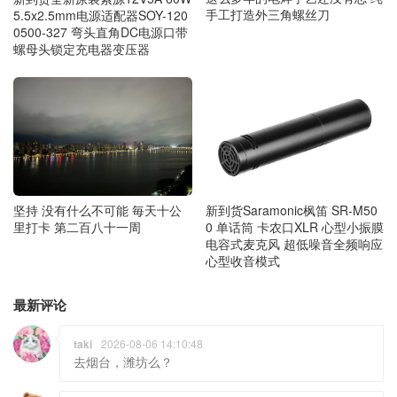
手工打造外三角螺丝刀
5.5x2.5mm电源适配器SOY-120
0500-327 弯头直角DC电源口带
螺母头锁定充电器变压器
坚持 没有什么不可能 毎天十公
新到货Saramonic枫笛 SR-M50
里打卡 第二百八十一周
0 单话筒 卡农口XLR 心型小振膜
电容式麦克风 超低噪音全频响应
心型收音模式
最新评论
taki
2026-08-06 14:10:48
去烟台，潍坊么？