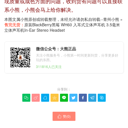
现质量或成色方面的问题，收到货有问题可以直接联
系小熊，小熊会马上给你解决。
本图文属小熊原创或转载整理，未经允许请勿私自转载--
青州小熊
»
售完无货：
原装BlackBerry黑莓 WH60 入耳式立体声耳机 3.5毫米
立体声耳机In-Ear Stereo Headset
微信公众号：大熊正品
关注小熊服务号，小熊第一时间更新到货，分享更多好
玩的东西。
311816人已关注
分享到：









赞(
0
)
