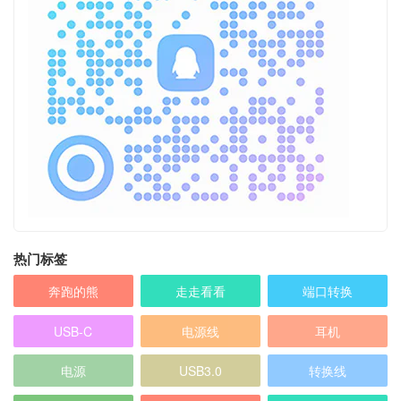
热门标签
奔跑的熊
走走看看
端口转换
USB-C
电源线
耳机
电源
USB3.0
转换线