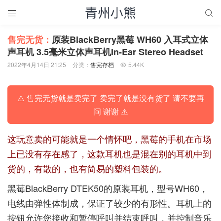


售完无货：
原装BlackBerry黑莓 WH60 入耳式立体
声耳机 3.5毫米立体声耳机In-Ear Stereo Headset
2022年4月14日 21:25
分类：
售完存档
5.44K

⚠️ 售完无货就是卖完了 卖完了就是没有货了 请不要再
问 谢谢 ⚠️
这玩意卖的可能就是一个情怀吧，黑莓的手机在市场
上已没有存在感了，这款耳机也是混在别的耳机中到
货的，有散的，也有简易的塑料包装的。
黑莓BlackBerry DTEK50的原装耳机，型号WH60，
电线由弹性体制成，保证了较少的有形性。耳机上的
按钮允许您接收和暂停呼叫并结束呼叫，并控制音乐