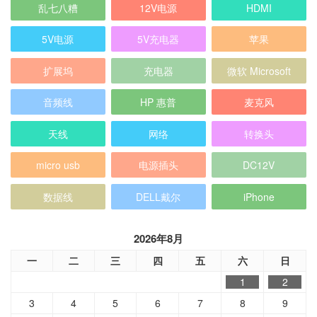
乱七八糟
12V电源
HDMI
5V电源
5V充电器
苹果
扩展坞
充电器
微软 Microsoft
音频线
HP 惠普
麦克风
天线
网络
转换头
micro usb
电源插头
DC12V
数据线
DELL戴尔
iPhone
2026年8月
一
二
三
四
五
六
日
1
2
3
4
5
6
7
8
9