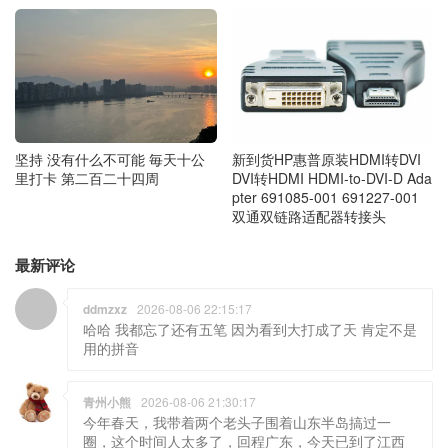
坚持 没有什么不可能 毎天十公
新到货HP惠普原装HDMI转DVI
里打卡 第二百二十四周
DVI转HDMI HDMI-to-DVI-D Ada
pter 691085-001 691227-001
双通双链路适配器转接头
最新评论
ddmzxz
2026-08-06 22:15:17
哈哈 我都忘了还有五笔 因为看到大打成了天 肯定不是
用的拼音
青州小熊
2026-08-06 21:30:17
今年春天，我带着两个老头子围着山东半岛搞过一
圈，这个时间人太多了，回程广东，今天已到了江西