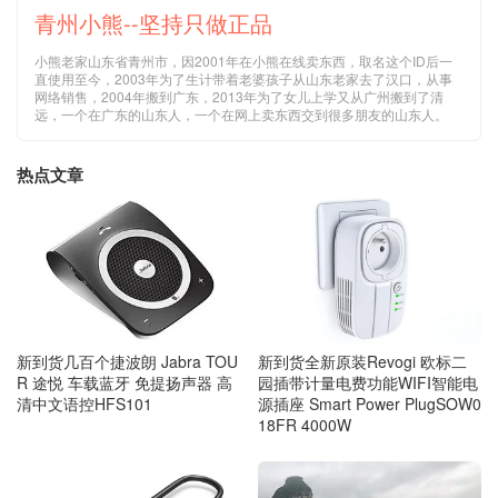
青州小熊--坚持只做正品
小熊老家山东省青州市，因2001年在小熊在线卖东西，取名这个ID后一
直使用至今，2003年为了生计带着老婆孩子从山东老家去了汉口，从事
网络销售，2004年搬到广东，2013年为了女儿上学又从广州搬到了清
远，一个在广东的山东人，一个在网上卖东西交到很多朋友的山东人。
热点文章
新到货几百个捷波朗 Jabra TOU
新到货全新原装Revogi 欧标二
R 途悦 车载蓝牙 免提扬声器 高
园插带计量电费功能WIFI智能电
清中文语控HFS101
源插座 Smart Power PlugSOW0
18FR 4000W