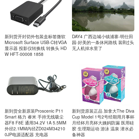
DAY4 广西边城小镇浦寨-明仕田
新到货开封切外包装盒标签微软
园-好美的一条休闲路线 装B过头
Microsoft Surface USB-C转VGA
无人机掉水里了
显示器 投影仪转换线 转换头 HD
W HFT-00008 1858
新到货全新原装Proscenic P11
新到货原装正品 加拿大The Diva
Smart 格力 睿米 手持无线吸尘
Cup Model 1号2号经期用月事杯
器F8 F8E 通用34.2V 1A 5.5MM
月经杯月亮杯大姨妈防漏 医用硅
外径2.1MM内径ZD024M34210
胶 生理期运动 游泳 温泉 潜水必
0JP电源适配器 充电器
备神器