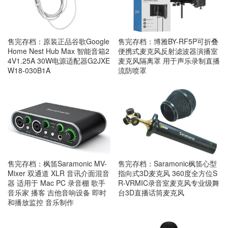
售完存档：原装正品谷歌Google
售完存档：博雅BY-RF5P可折叠
Home Nest Hub Max 智能音箱2
便携式麦克风反射滤波器演播室
4V1.25A 30W电源适配器G2JXE
麦克风隔离罩 用于声乐录制直播
W18-030B1A
流防喷罩
售完存档：枫笛Saramonic MV-
售完存档：Saramonic枫笛心型
Mixer 双通道 XLR 音讯介面混音
指向式3D麦克风 360度全方位S
器 适用于 Mac PC 录音棚 歌手
R-VRMIC录音室麦克风专业级舞
音乐家 播客 吉他音响设备 即时
台3D直播话筒麦克风
和播放监控 音乐制作