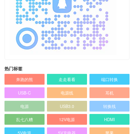
热门标签
奔跑的熊
走走看看
端口转换
USB-C
电源线
耳机
电源
USB3.0
转换线
乱七八糟
12V电源
HDMI
5V电源
5V充电器
苹果